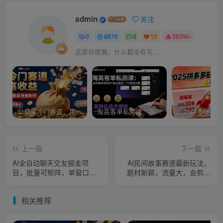
admin
关注
0
8876
0
15
393W+
这家伙很懒，什么都没有写...
公众号冷门赛道，用AI做情感漫画，7天开通流量主，操作简单，小白可玩
淘高客单私房课：高客单成交的3个核心基础，1个实操法宝
上一篇
下一篇
AI全自动聊天交友掘金项
AI民间故事赛道最新玩法，
目，批量可矩阵，单窗口收
题材新颖，流量大，会剪映
益轻松30+【揭秘】
即可操作
相关推荐