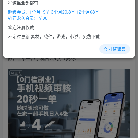
免费
免费
程这里全部都有!
超级会员
钻石会员
超级会员：1个月19￥ 3个月29.8￥ 12个月68￥
立即购买
钻石永久会员：￥98
您当前未登录！建议登陆后购买，办理会员包月更省钱，可保存购
欢迎注册收藏
买订单
不定时更新 素材，软件，游戏，小说，免费下载
【0门槛副业】
手机
视频
审核，20秒一单，随时随地可
创业资源网
做，在家一部手机日入4张【揭秘】