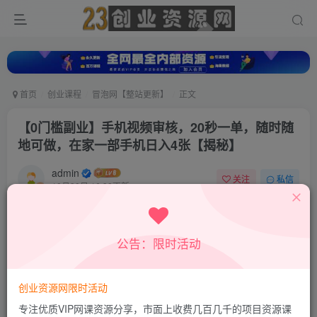
首页
创业课程
冒泡网【整站更新】
正文
【0门槛副业】手机视频审核，20秒一单，随时随
地可做，在家一部手机日入4张【揭秘】
admin
关注
私信
10月30日 16:38更新
0
909
363
付费资源
公告：限时活动
【0门槛副业】手机视频审核，20秒一单，随时随地可做，在家一部手机日入4张【揭秘】
此内容为付费资源，请付费后查看
9.9
创业资源网限时活动
积分
专注优质VIP网课资源分享，市面上收费几百几千的项目资源课