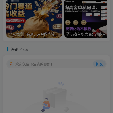
公众号冷门赛道，用AI做情感漫画，7天开通流量主，操作简单，小白可玩
淘
评论
抢沙发
欢迎您留下宝贵的见解！
提交