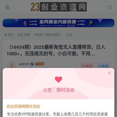
首页
创业课程
中创网【整站更新】
正文
（16434期）2025最新淘宝无人直播带货，日入
1000+，无违规无封号，小白可做，不用…
admin
关注
私信
10月30日 16:34更新
0
212
56
付费资源
公告：限时活动
（16434期）2025最新淘宝无人直播带货，日入1000+，无违规无封号，小白可做，不用…
此内容为付费资源，请付费后查看
9.9
创业资源网限时活动
积分
专注优质VIP网课资源分享，市面上收费几百几千的项目资源课