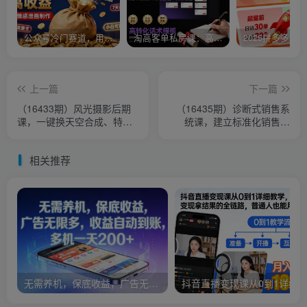
公众号冷门赛道，用AI做情感漫画，7天开通流量主，操作简单，小白可玩
淘高客单私房课：高客单成交的3个核心基础，1个实操法宝
上一篇
下一篇
（16433期）风光摄影后期
（16435期）诊断式销售系
课，一键换天空合成、特效
统课，建立标准化销售体
制作、色调调整，月入过万
系，大幅提升成交转化率
相关推荐
无需养机，保底收益，广告无限多，收益自动到账，多机一天2张+【揭秘】