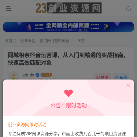
首页
创业课程
冒泡网【整站更新】
正文
同城相亲抖音运营课，从入门到精通的实战指南，
快速高效匹配对象
admin
关注
私信
10月30日 09:16更新
0
305
247
付费资源
公告：限时活动
同城相亲抖音运营课，从入门到精通的实战指南，快速高效匹配对象
此内容为付费资源，请付费后查看
9.9
创业资源网限时活动
积分
专注优质VIP网课资源分享，市面上收费几百几千的项目资源课