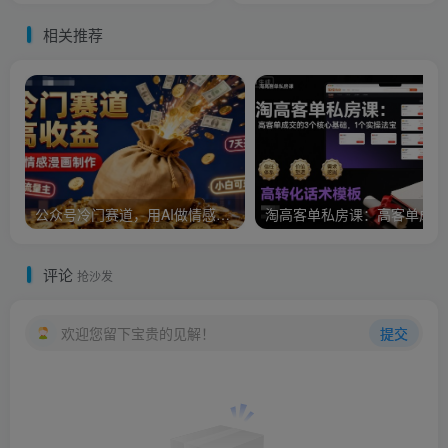
(更新25年10月)
相关推荐
公众号冷门赛道，用AI做情感漫画，7天开通流量主，操作简单，小白可玩
淘
评论
抢沙发
欢迎您留下宝贵的见解！
提交