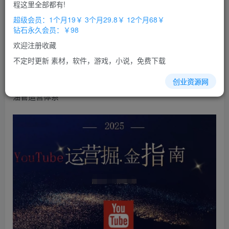
免费
免费
程这里全部都有!
超级会员
钻石会员
超级会员：1个月19￥ 3个月29.8￥ 12个月68￥
立即购买
钻石永久会员：￥98
您当前未登录！建议登陆后购买，办理会员包月更省钱，可保存购
欢迎注册收藏
买订单
不定时更新 素材，软件，游戏，小说，免费下载
2025
油管
YouTuBe运营掘金指南，全方位帮你从零搭建
创业资源网
油管运营体系