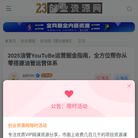
首页
创业课程
冒泡网【整站更新】
正文
2025油管YouTuBe运营掘金指南，全方位帮你从
零搭建油管运营体系
admin
关注
私信
10月29日 20:59更新
0
492
315
付费资源
公告：限时活动
2025油管YouTuBe运营掘金指南，全方位帮你从零搭建油管运营体系
此内容为付费资源，请付费后查看
9.9
创业资源网限时活动
积分
专注优质VIP网课资源分享，市面上收费几百几千的项目资源课