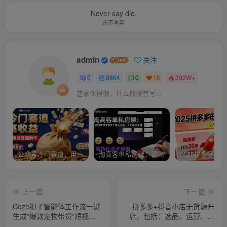
Never say die.
永不言弃
admin
关注
0
8864
0
15
392W+
这家伙很懒，什么都没有写...
公众号冷门赛道，用AI做情感漫画，7天开通流量主，操作简单，小白可玩
淘高客单私房课：高客单成交的3个核心基础，1个实操法宝
上一篇
下一篇
Coze扣子智能体工作流一键
拼多多+抖音小店无货源开
生成“爆款宠物带货“短视
店，包括：选品、运营、基
频，全流程保姆级教学
础、付费推广、爆款案例等