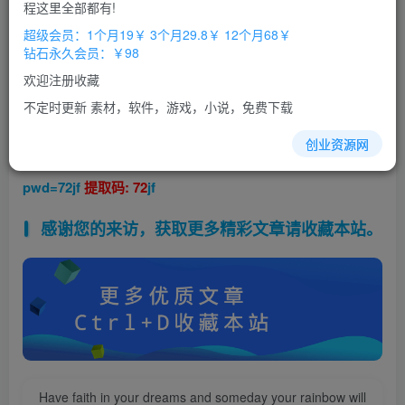
程这里全部都有!
超级会员：1个月19￥ 3个月29.8￥ 12个月68￥
钻石永久会员：￥98
欢迎注册收藏
深夜忧郁伤感
emo
文案
合集
不定时更新 素材，软件，游戏，小说，免费下载
百度网盘链接:
创业资源网
https://pan.baidu.com/s/1_z6ipMAZ0BtGtTNg-2xK8A?
pwd=72jf
提取码: 72
jf
感谢您的来访，获取更多精彩文章请收藏本站。
Have faith in your dreams and someday your rainbow will