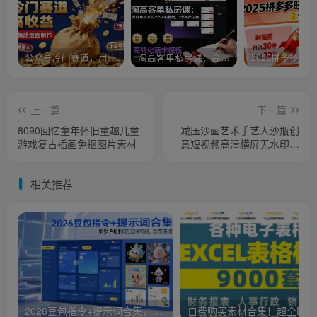
公众号冷门赛道，用AI做情感漫画，7天开通流量主，操作简单，小白可玩
淘高客单私房课：高客单成交的3个核心基础，1个实操法宝
上一篇
下一篇
8090回忆童年怀旧童趣儿童
减压沙画艺术手艺人沙甁创
游戏复古插画免抠图片素材
意短视频高清横屏无水印思
维自媒体素材
相关推荐
2026豆包指令+提示词合集，解锁AI创作的无限可能，效率倍增