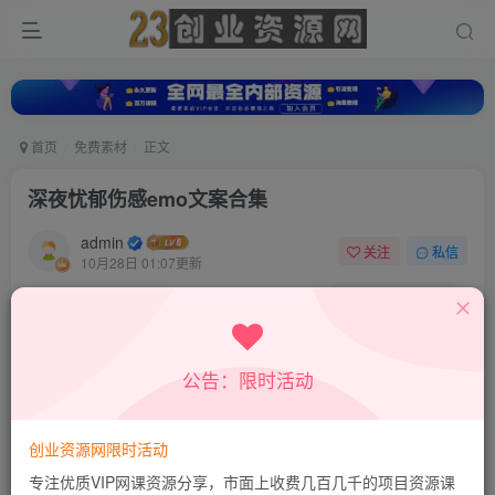
首页
免费素材
正文
深夜忧郁伤感emo文案合集
admin
关注
私信
10月28日 01:07更新
0
38
15
公告：限时活动
创业资源网限时活动
专注优质VIP网课资源分享，市面上收费几百几千的项目资源课