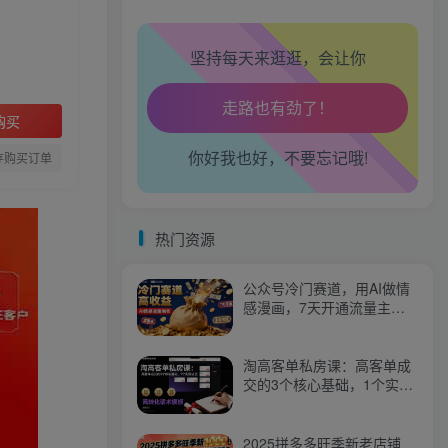
坚持每天来逛逛，会让你
生活也美好了！
心情也舒畅了！
购买
你好我也好，不要忘记哦!
走路也有劲了！
存购买订单
腿也不痛了！
热门资源
腰也不酸了！
公众号冷门赛道，用AI做情
工作也轻松了！
感漫画，7天开通流量主，
操作简单，小白可玩
淘高客单私房课：高客单成
交的3个核心基础，1个实操
法宝
2025拼多多旺季新老店铺