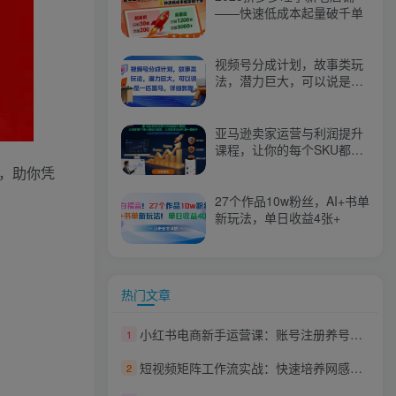
——快速低成本起量破千单
视频号分成计划，故事类玩
法，潜力巨大，可以说是一
匹黑马，详细教程
亚马逊卖家运营与利润提升
课程，让你的每个SKU都成
为爆款，让你的亚马逊利润
疑，助你凭
一路飙升（更新26年3月）
27个作品10w粉丝，AI+书单
新玩法，单日收益4张+
热门文章
小红书电商新手运营课：账号注册养号全流程，类目选品铺货文案制作落地教程
1
短视频矩阵工作流实战：快速培养网感，提升素材生产力，掌握爆款素材与脚本要点
2