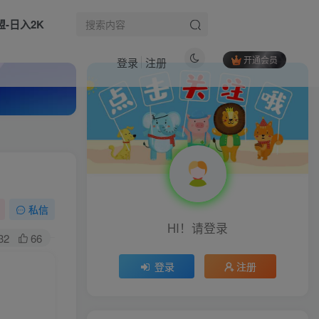
盟-日入2K
开通会员
登录
注册
热门文章
小红书电商新手运营课：账号注册养号全流程，类目选品铺货文案制作落地教程
1
短视频矩阵工作流实战：快速培养网感，提升素材生产力，掌握爆款素材与脚本要点
2
全网独家淘宝闪购采集挂G项目，操作简单无脑，单窗口轻松日入40+，可矩阵多开【揭秘】
3
私信
HI！请登录
抖音80W博主沙雕动画文案8天速成班，基础课+直播课，文案助力账号破圈
4
32
66
答题就有红包，收益秒到微信，不需要养机，简单操作，几分钟挣几十块【揭秘】
5
登录
注册
引流创业粉卖软件教学，以鲁大魔和玫瑰工具为案例，可做任意软件
6