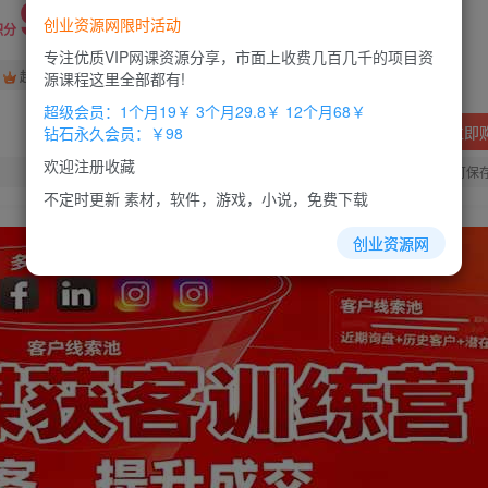
9.9
创业资源网限时活动
积分
专注优质VIP网课资源分享，市面上收费几百几千的项目资
免费
免费
超级会员
钻石会员
源课程这里全部都有!
超级会员：1个月19￥ 3个月29.8￥ 12个月68￥
立即
钻石永久会员：￥98
欢迎注册收藏
您当前未登录！建议登陆后购买，办理会员包月更省钱，可保
不定时更新 素材，软件，游戏，小说，免费下载
创业资源网