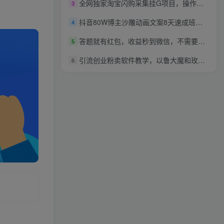
全网独家淘宝闪购采集挂G项目，操作简单无脑，单窗口轻松日入40+，可矩阵多开【揭秘】
3
抖音80W博主沙雕动画文案8天速成班，基础课+直播课，文案助力账号破圈
4
答题就有红包，收益秒到微信，不需要养机，简单操作，几分钟挣几十块【揭秘】
5
引流创业粉卖软件教学，以鲁大魔和玫瑰工具为案例，可做任意软件
6