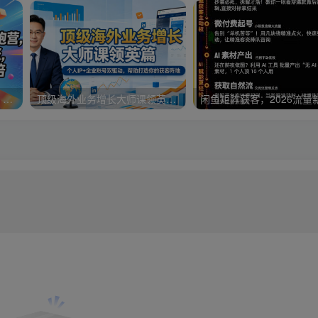
小红书季度商业获客陪跑营，从0起号到流量暴涨，帮你把生意放大10倍
顶级海外业务增长大师课领英篇，个人IP+企业账号双驱动，帮助打造你的获客阵地