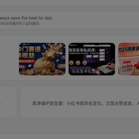
ways save the best for last.
时间总把最好的人留到最后
公众号冷门赛道，用AI做情感漫画，7天开通流量主，操作简单，小白可玩
淘高客单私房课：高客单成交的3个核心基础，1个实操法宝
作
高净值IP变现课：小红书差异化定位，文案点赞成金， 