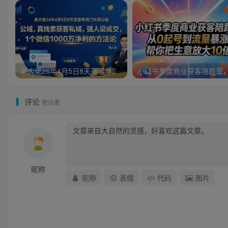
某大佬26年4月5日8天高客单闭门大课公域，真线索获客私域，强人设成交，1个微信1000W净利的方法论
评论
抢沙发
昵称
昵称
表情
代码
图片