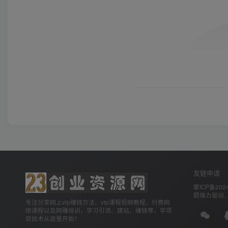
友链申请
蒙ICP备2024
题
强力驱动.
专注分享网上vip赚钱方法、vip课程视频教程、付费网
络课程以及网赚培训，学习引流、建站、赚钱等，学项
目技术从这里开始！