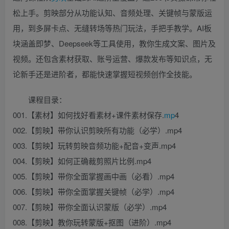
松上手。剪映部分从功能认知、音频处理、关键帧与蒙版运
用，到多屏卡点、无缝转场等热门玩法，手把手教学。AI板
块涵盖即梦、Deepseek等工具使用，教你生成文案、图片及
视频。还包含素材获取、账号运营、爆款发布等知识点，无
论新手还是进阶者，都能快速掌握短视频创作全技能。
课程目录：
001.【素材】如何找好看素材+课件素材保存.
mp
4
002.【剪映】带你认识剪映所有功能（必学）.mp4
003.【剪映】玩转剪映音频功能+配音+变声.mp4
004.【剪映】如何正确裁剪照片比例.mp4
005.【剪映】带你全面掌握画中画（必看）.mp4
006.【剪映】带你全面掌握关键帧（必学）.mp4
007.【剪映】带你全面认识蒙版（必学）.mp4
008.【剪映】教你玩转蒙版+抠图（进阶）.mp4