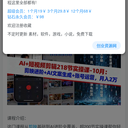
免费
免费
程这里全部都有!
超级会员
钻石会员
超级会员：1个月19￥ 3个月29.8￥ 12个月68￥
立即购买
钻石永久会员：￥98
您当前未登录！建议登陆后购买，办理会员包月更省钱，可保存购
欢迎注册收藏
买订单
不定时更新 素材，软件，游戏，小说，免费下载
创业资源网
课程介绍：
这门课程从
剪映
基础到AI进阶全覆盖，超200节实操课帮你轻