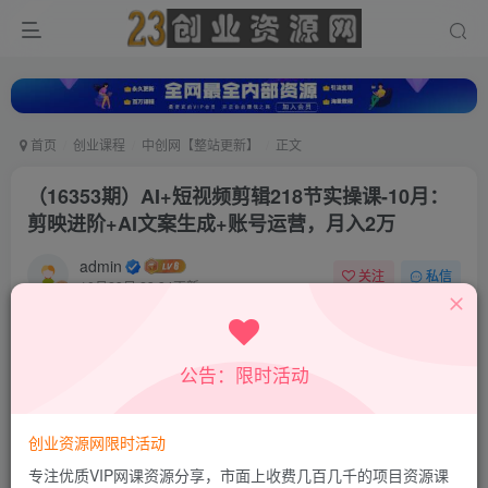
首页
创业课程
中创网【整站更新】
正文
（16353期）AI+短视频剪辑218节实操课-10月：
剪映进阶+AI文案生成+账号运营，月入2万
admin
关注
私信
10月23日 23:34更新
0
440
5
付费资源
公告：限时活动
（16353期）AI+短视频剪辑218节实操课-10月：剪映进阶+AI文案生成+账号运营，月入2万
此内容为付费资源，请付费后查看
9.9
创业资源网限时活动
积分
专注优质VIP网课资源分享，市面上收费几百几千的项目资源课