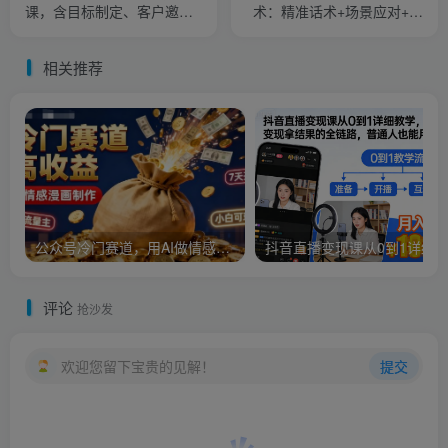
课，含目标制定、客户邀
术：精准话术+场景应对+心
约、现场成交，系统化SOP
理博弈，单月询盘转化率提
提升参展ROI
升200%
相关推荐
公众号冷门赛道，用AI做情感漫画，7天开通流量主，操作简单，小白可玩
评论
抢沙发
欢迎您留下宝贵的见解！
提交