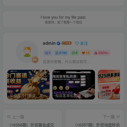
I love you for my life past.
我爱你，爱了整整一个曾经
admin
关注
0
8780
0
15
388W+
这家伙很懒，什么都没有写...
公众号冷门赛道，用AI做情感漫画，7天开通流量主，操作简单，小白可玩
淘高客单私房课：高客单成交的3个核心基础，1个实操法宝
上一篇
下一篇
（16356期）外贸展会成交
（16357期）外贸询盘秒杀