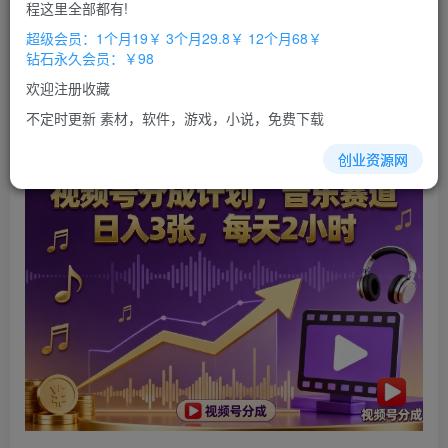
程这里全部都有!
立即购买
超级会员：1个月19￥ 3个月29.8￥ 12个月68￥
钻石永久会员：￥98
您当前未登录！建议登陆后购买，办理会员包月更省钱，可保存购
买订单
欢迎注册收藏
不定时更新 素材，软件，游戏，小说，免费下载
视频
号分成计划，音乐
赛道
，
日入
3张，每天2小时
创业资源网