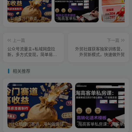
公众号冷门赛道，用AI做情感漫画，7天开通流量主，操作简单，小白可玩
淘高客单私房课：高客单成交的3个核心基础，1个实操法宝
上一篇
下一篇
公众号流量主+私域网盘拉
外贸社媒获客独家训练营，
新，多方式变现，简单易上
外贸新模式，快速做外贸
手，当天就有收益
相关推荐
公众号冷门赛道，用AI做情感漫画，7天开通流量主，操作简单，小白可玩
淘