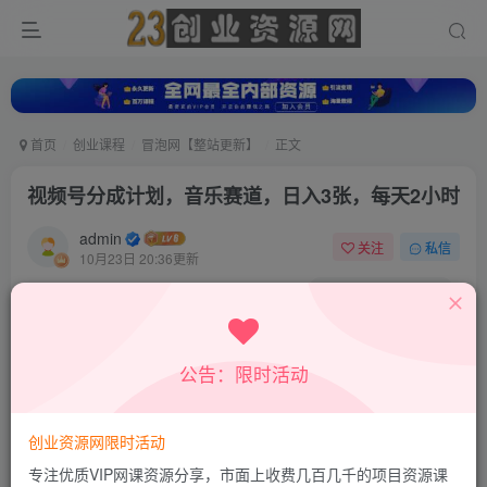
首页
创业课程
冒泡网【整站更新】
正文
视频号分成计划，音乐赛道，日入3张，每天2小时
admin
关注
私信
10月23日 20:36更新
0
714
390
付费资源
视频号分成计划，音乐赛道，日入3张，每天2小时
公告：限时活动
此内容为付费资源，请付费后查看
9.9
积分
创业资源网限时活动
免费
免费
超级会员
钻石会员
专注优质VIP网课资源分享，市面上收费几百几千的项目资源课