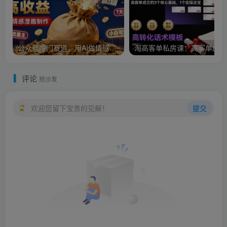
公众号冷门赛道，用AI做情感漫画，7天开通流量主，操作简单，小白可玩
淘
评论
抢沙发
欢迎您留下宝贵的见解！
提交