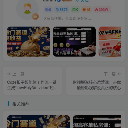
0
8876
0
15
393W+
这家伙很懒，什么都没有写...
公众号冷门赛道，用AI做情感漫画，7天开通流量主，操作简单，小白可玩
淘高客单私房课：高客单成交的3个核心基础，1个实操法宝
上一篇
下一篇
Coze扣子智能体工作流一键
影视解说核心运营课，带你
生成“LowPoly3d_video“短视
触碰影视解说真正的核心
频，全流程保姆级教学
相关推荐