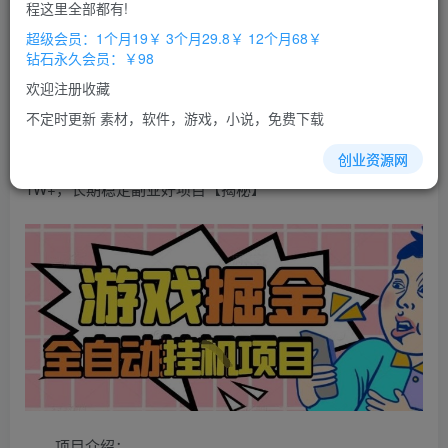
免费
免费
程这里全部都有!
超级会员
钻石会员
超级会员：1个月19￥ 3个月29.8￥ 12个月68￥
立即购买
钻石永久会员：￥98
您当前未登录！建议登陆后购买，办理会员包月更省钱，可保存购
欢迎注册收藏
买订单
不定时更新 素材，软件，游戏，小说，免费下载
外服热门
游戏
搬砖，
全自动
升级
打金
无脑操作，月入过
创业资源网
1W+，长期稳定副业好项目【揭秘】
项目介绍：