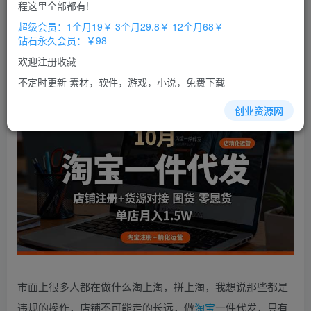
免费
免费
程这里全部都有!
超级会员
钻石会员
超级会员：1个月19￥ 3个月29.8￥ 12个月68￥
立即购买
钻石永久会员：￥98
您当前未登录！建议登陆后购买，办理会员包月更省钱，可保存购
欢迎注册收藏
买订单
不定时更新 素材，软件，游戏，小说，免费下载
创业资源网
市面上很多人都在做什么淘上淘，拼上淘，我想说那些都是
违规的操作，店铺不可能走的长远，做
淘宝
一件代发，只有