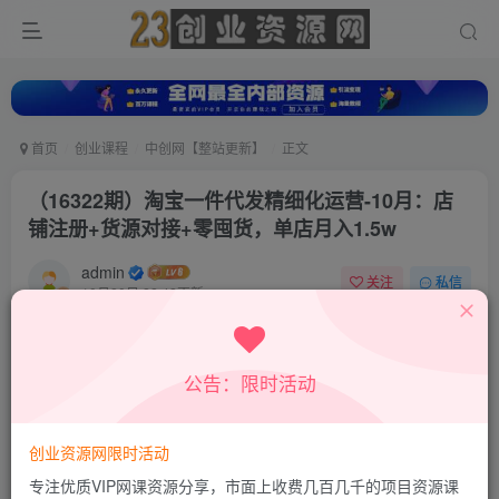
首页
创业课程
中创网【整站更新】
正文
（16322期）淘宝一件代发精细化运营-10月：店
铺注册+货源对接+零囤货，单店月入1.5w
admin
关注
私信
10月20日 22:42更新
0
630
20
付费资源
公告：限时活动
（16322期）淘宝一件代发精细化运营-10月：店铺注册+货源对接+零囤货，单店月入1.5w
此内容为付费资源，请付费后查看
9.9
创业资源网限时活动
积分
专注优质VIP网课资源分享，市面上收费几百几千的项目资源课