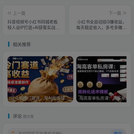
上一篇
下一篇
抖音视频号小红书同城老板
小红书全自动挂G賺收益，
轻人设IP打造+AI获客实战
每天稳定收入，多号多賺，
课，人设打造-算法拆解-拍
一天三位数【揭秘】
摄剪辑-内容运营-AI创作
相关推荐
公众号冷门赛道，用AI做情感漫画，7天开通流量主，操作简单，小白可玩
淘
评论
抢沙发
欢迎您留下宝贵的见解！
提交