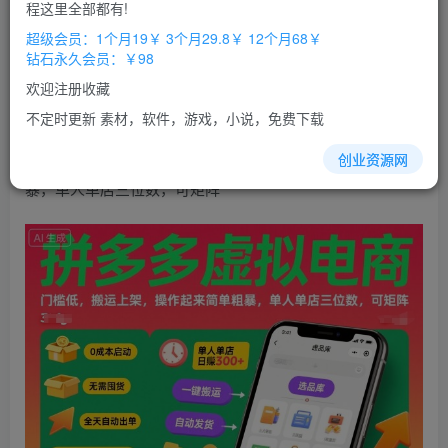
免费
免费
程这里全部都有!
超级会员
钻石会员
超级会员：1个月19￥ 3个月29.8￥ 12个月68￥
立即购买
钻石永久会员：￥98
您当前未登录！建议登陆后购买，办理会员包月更省钱，可保存购
欢迎注册收藏
买订单
不定时更新 素材，软件，游戏，小说，免费下载
拼多多
虚拟
电商
，门槛低，搬运上架，操作起来简单粗
创业资源网
暴，单人单店三位数，可矩阵