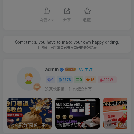
点赞
272
分享
收藏
Sometimes, you have to make your own happy ending.
有时候，只能靠自己书写自己的美好结局
admin
关注
0
8876
0
15
393W+
这家伙很懒，什么都没有写...
公众号冷门赛道，用AI做情感漫画，7天开通流量主，操作简单，小白可玩
淘高客单私房课：高客单成交的3个核心基础，1个实操法宝