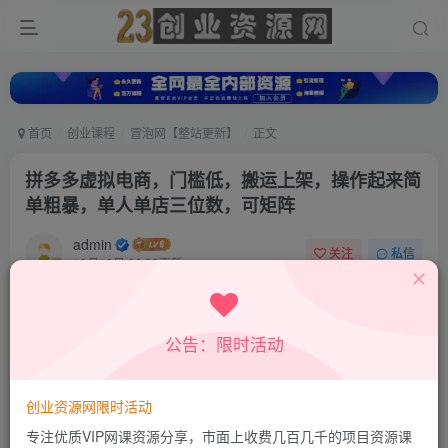
首页
创业课程
冒泡网【整站更新】
正文
拼多多虚拟电商，门槛低，搬运上架，操作起来简
单粗暴，单人单店三位数，可矩阵
admin
关注
私信
10月18日 20:38更新
0
413
272
付费资源
公告：限时活动
拼多多虚拟电商，门槛低，搬运上架，操作起来简单粗暴，单人单店三位数，可矩阵
此内容为付费资源，请付费后查看
9.9
创业资源网限时活动
积分
专注优质VIP网课资源分享，市面上收费几百几千的项目资源课