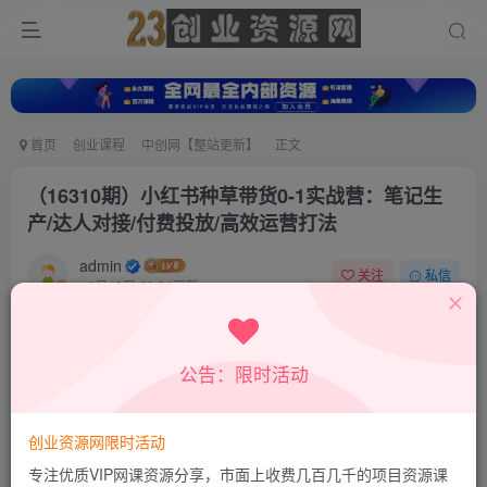
首页
创业课程
中创网【整站更新】
正文
（16310期）小红书种草带货0-1实战营：笔记生
产/达人对接/付费投放/高效运营打法
admin
关注
私信
10月18日 20:34更新
0
735
36
付费资源
公告：限时活动
（16310期）小红书种草带货0-1实战营：笔记生产/达人对接/付费投放/高效运营打法
此内容为付费资源，请付费后查看
9.9
创业资源网限时活动
积分
专注优质VIP网课资源分享，市面上收费几百几千的项目资源课