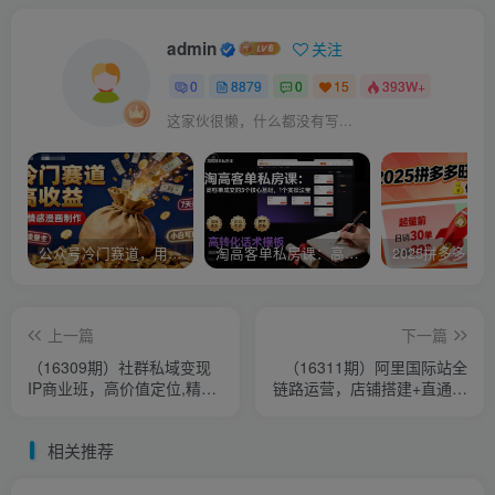
admin
关注
0
8879
0
15
393W+
这家伙很懒，什么都没有写...
公众号冷门赛道，用AI做情感漫画，7天开通流量主，操作简单，小白可玩
淘高客单私房课：高客单成交的3个核心基础，1个实操法宝
上一篇
下一篇
（16309期）社群私域变现
（16311期）阿里国际站全
IP商业班，高价值定位,精准
链路运营，店铺搭建+直通车
引流,私聊成交，实践年盈利
推广+全站推广，月询盘增长
破百万
200%+
相关推荐