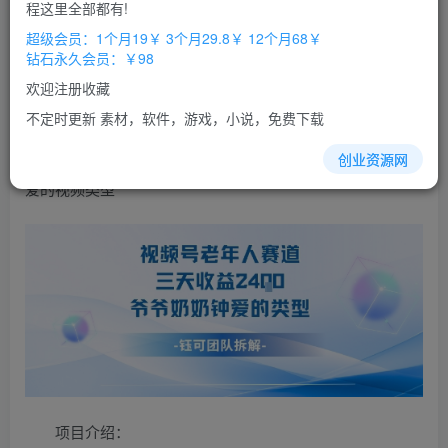
免费
免费
程这里全部都有!
超级会员
钻石会员
超级会员：1个月19￥ 3个月29.8￥ 12个月68￥
立即购买
钻石永久会员：￥98
您当前未登录！建议登陆后购买，办理会员包月更省钱，可保存购
欢迎注册收藏
买订单
不定时更新 素材，软件，游戏，小说，免费下载
视频
号分成计划老人
赛道
，三天收益2.4k，爷爷奶奶钟
创业资源网
爱的视频类型
项目介绍：