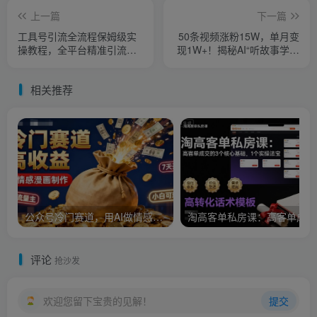
上一篇
下一篇
工具号引流全流程保姆级实
50条视频涨粉15W，单月变
操教程，全平台精准引流创
现1W+！揭秘AI“听故事学中
业粉，最前沿的私域变现技
药”赛道暴力玩法
术赋能
相关推荐
公众号冷门赛道，用AI做情感漫画，7天开通流量主，操作简单，小白可玩
淘
评论
抢沙发
欢迎您留下宝贵的见解！
提交