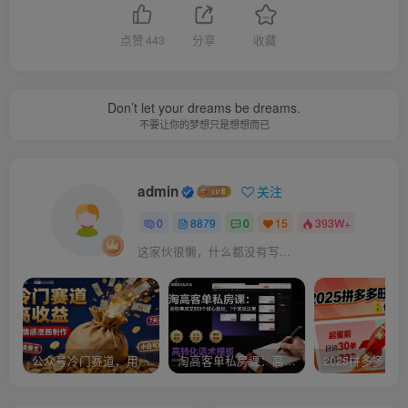
点赞
443
分享
收藏
Don’t let your dreams be dreams.
不要让你的梦想只是想想而已
admin
关注
0
8879
0
15
393W+
这家伙很懒，什么都没有写...
公众号冷门赛道，用AI做情感漫画，7天开通流量主，操作简单，小白可玩
淘高客单私房课：高客单成交的3个核心基础，1个实操法宝