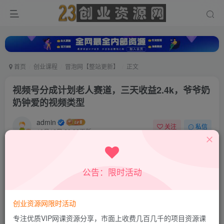
首页
创业课程
冒泡网【整站更新】
正文
视频号分成计划老人赛道，三天收益2.4k，爷爷奶
奶钟爱的视频类型
admin
关注
私信
10月16日 20:22更新
0
533
443
付费资源
公告：限时活动
视频号分成计划老人赛道，三天收益2.4k，爷爷奶奶钟爱的视频类型
此内容为付费资源，请付费后查看
9.9
创业资源网限时活动
积分
专注优质VIP网课资源分享，市面上收费几百几千的项目资源课