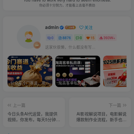
你必须十分努力，才能看上去毫不费劲
admin
关注
0
8876
0
15
393W+
这家伙很懒，什么都没有写...
公众号冷门赛道，用AI做情感漫画，7天开通流量主，操作简单，小白可玩
淘高客单私房课：高客单成交的3个核心基础，1个实操法宝
上一篇
下一篇
今日头条AI代运营，我提供
AI影视解说项目，电影解说
视频，你发布，每天5分钟，
爆款制作全流程，新手也能
最高躺入1W+【揭秘】
快速掌握