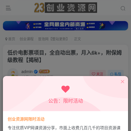
首页
创业课程
冒泡网【整站更新】
正文
低价电影票项目，全自动出票，月入6k+，附保姆
级教程【揭秘】
admin
关注
私信
10月16日 16:32更新
0
778
333
付费资源
公告：限时活动
低价电影票项目，全自动出票，月入6k+，附保姆级教程【揭秘】
此内容为付费资源，请付费后查看
9.9
创业资源网限时活动
积分
专注优质VIP网课资源分享，市面上收费几百几千的项目资源课