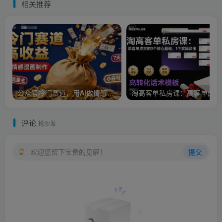
相关推荐
公众号冷门赛道，用AI做情感漫画，7天开通流量主，操作简单，小白可玩
淘
评论
抢沙发
欢迎您留下宝贵的见解！
提交