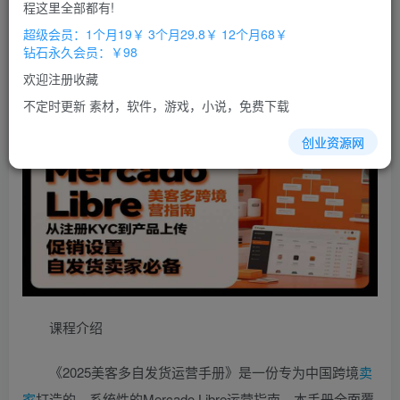
免费
免费
程这里全部都有!
超级会员
钻石会员
超级会员：1个月19￥ 3个月29.8￥ 12个月68￥
立即购买
钻石永久会员：￥98
您当前未登录！建议登陆后购买，办理会员包月更省钱，可保存购
欢迎注册收藏
买订单
不定时更新 素材，软件，游戏，小说，免费下载
创业资源网
课程介绍
《2025美客多自发货运营手册》是一份专为中国跨境
卖
家
打造的、系统性的Mercado Libre运营指南。本手册全面覆