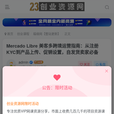
首页
创业课程
福缘网【整站更新】
正文
Mercado Libre 美客多跨境运营指南：从注册
KYC到产品上传、促销设置，自发货卖家必备
admin
关注
私信
10月16日 16:29更新
0
579
56
付费资源
公告：限时活动
Mercado Libre 美客多跨境运营指南：从注册KYC到产品上传、促销设置，自发货卖家必备
此内容为付费资源，请付费后查看
9.9
创业资源网限时活动
积分
专注优质VIP网课资源分享，市面上收费几百几千的项目资源课