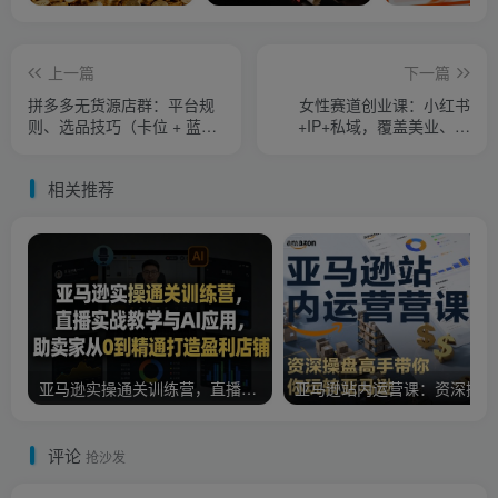
上一篇
下一篇
拼多多无货源店群：平台规
女性赛道创业课：小红书
则、选品技巧（卡位 + 蓝
+IP+私域，覆盖美业、情
海），软件使用全教学
感、培训，解锁年赚百万路
径
相关推荐
亚马逊实操通关训练营，直播实战教学与AI应用，助卖家从0到精通打造盈利店铺（更新4月2日）
亚
评论
抢沙发