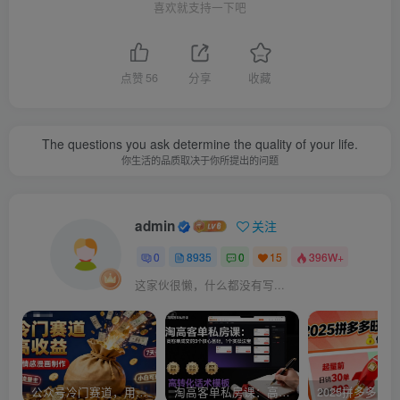
喜欢就支持一下吧
点赞
56
分享
收藏
The questions you ask determine the quality of your life.
你生活的品质取决于你所提出的问题
admin
关注
0
8935
0
15
396W+
这家伙很懒，什么都没有写...
公众号冷门赛道，用AI做情感漫画，7天开通流量主，操作简单，小白可玩
淘高客单私房课：高客单成交的3个核心基础，1个实操法宝