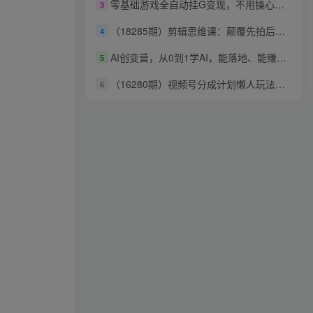
零基础游戏全自动挂G变现，不用操心天天稳收千米，收益看得见，单人即可无脑操作【揭秘】
3
（18285期）剪辑思维课：颠覆先拍后剪！三镜法则+匹配剪辑+插入剪辑，告别流水账视频
4
AI创变营，从0到1学AI，能落地、能賺米的全场景实战课（更新5月）
5
（16280期）视频号分成计划懒人玩法，十秒生成视频，日入2000+，手机一键操作
6