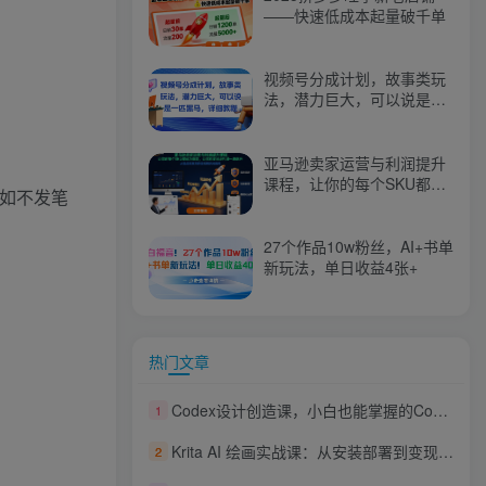
——快速低成本起量破千单
视频号分成计划，故事类玩
法，潜力巨大，可以说是一
匹黑马，详细教程
亚马逊卖家运营与利润提升
课程，让你的每个SKU都成
（如不发笔
为爆款，让你的亚马逊利润
一路飙升（更新26年3月）
27个作品10w粉丝，AI+书单
新玩法，单日收益4张+
热门文章
Codex设计创造课，小白也能掌握的Codex设计创造技巧，把机械工作交给AI，把创作主动权留给自己
1
Krita AI 绘画实战课：从安装部署到变现，一站式掌握创作核心技能
2