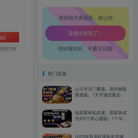
坚持每天来逛逛，会让你
生活也美好了！
心情也舒畅了！
购买
你好我也好，不要忘记哦!
走路也有劲了！
存购买订单
腿也不痛了！
热门资源
腰也不酸了！
公众号冷门赛道，用AI做情
工作也轻松了！
感漫画，7天开通流量主，
操作简单，小白可玩
淘高客单私房课：高客单成
交的3个核心基础，1个实操
法宝
2025拼多多旺季新老店铺