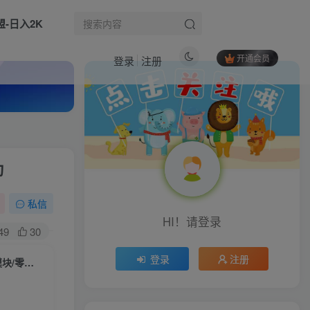
盟-日入2K
开通会员
登录
注册
热门文章
Codex设计创造课，小白也能掌握的Codex设计创造技巧，把机械工作交给AI，把创作主动权留给自己
1
动
Krita AI 绘画实战课：从安装部署到变现，一站式掌握创作核心技能
2
零基础游戏全自动挂G变现，不用操心天天稳收千米，收益看得见，单人即可无脑操作【揭秘】
3
私信
HI！请登录
（18285期）剪辑思维课：颠覆先拍后剪！三镜法则+匹配剪辑+插入剪辑，告别流水账视频
4
49
30
AI创变营，从0到1学AI，能落地、能賺米的全场景实战课（更新5月）
5
登录
注册
（16289期）小红书无货源爆款复制营：开店选品/爆款笔记/素材/等18大模块/零成本启动
（16280期）视频号分成计划懒人玩法，十秒生成视频，日入2000+，手机一键操作
6