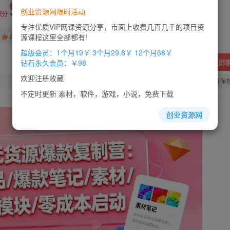
9.9
创业资源网限时活动
积分
专注优质VIP网课资源分享，市面上收费几百几千的项目资
免费
免费
超级会员
钻石会员
源课程这里全部都有!
超级会员：1个月19￥ 3个月29.8￥ 12个月68￥
立即
钻石永久会员：￥98
欢迎注册收藏
您当前未登录！建议登陆后购买，办理会员包月更省钱，可保
不定时更新 素材，软件，游戏，小说，免费下载
创业资源网