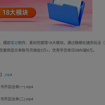
、爆款
笔记
制作、素材挖掘等18大模块，通过精细化铺货玩法
案例显示单账号月佣金3万+，优秀学员单日GMV破8万。
】,
mp
4
开店出单(一).mp4
开店出单(二).mp4