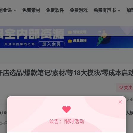
创业课
免费素材
免费软件
免费游戏
免费有声书
加
店选品/爆款笔记/素材/等18大模块/零成本启
关注
0
4
公告：限时活动
此内容为付费资源，请付费后查看