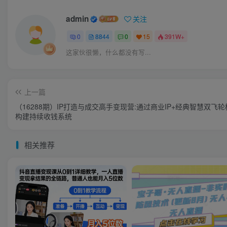
admin
关注
0
8844
0
15
391W+
这家伙很懒，什么都没有写...
上一篇
（16288期）IP打造与成交高手变现营:通过商业IP+经典智慧双飞
构建持续收钱系统
相关推荐