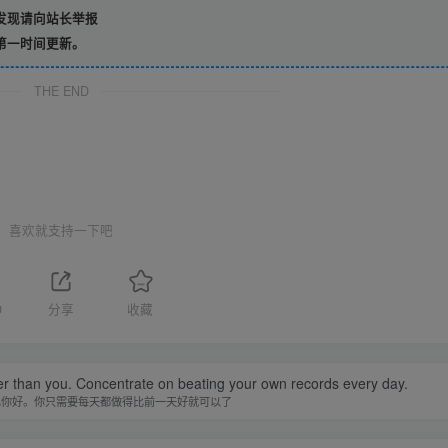
发现请向站长举报
第一时间更新。
THE END
喜欢就支持一下吧
0
分享
收藏
er than you. Concentrate on beating your own records every day.
比你好。你只需要每天都做得比前一天好就可以了