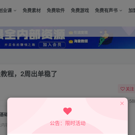
创业课
免费素材
免费软件
免费游戏
免费有声书
加
级教程，2周出单稳了
关注
0
58
0基础掘金俄罗斯，OZON跨境电商保姆级教程，2周出单稳了
公告：限时活动
此内容为付费资源，请付费后查看