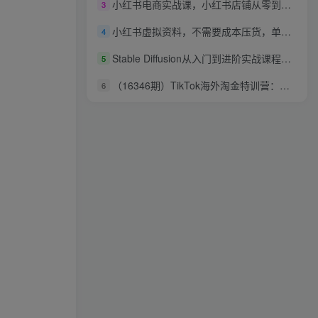
小红书电商实战课，小红书店铺从零到月入过1W全攻略，新手也能轻松上手
3
小红书虚拟资料，不需要成本压货，单价9.9
4
Stable Diffusion从入门到进阶实战课程｜软件部署、模型运用、提示词精修、Lora炼丹、AI图文视频全能落地教程
5
（16346期）TikTok海外淘金特训营：美区环境搭建+壁纸挂链接+剪映数字人，月入1.5万
6