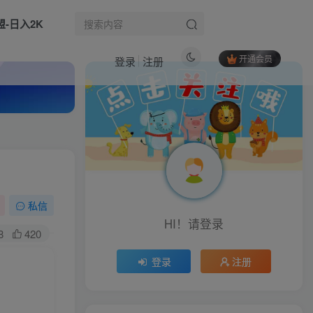
盟-日入2K
开通会员
登录
注册
热门文章
带你玩转YouTube（YPP）月入过万：从账号搭建到多元变现，解锁广告分成与精准流量密码
1
0违规，不封号，最新AI玩法，当天秒见收益，可矩阵，最稳定的项目，没有之一【揭秘】
2
小红书电商实战课，小红书店铺从零到月入过1W全攻略，新手也能轻松上手
3
私信
HI！请登录
小红书虚拟资料，不需要成本压货，单价9.9
4
8
420
Stable Diffusion从入门到进阶实战课程｜软件部署、模型运用、提示词精修、Lora炼丹、AI图文视频全能落地教程
5
登录
注册
（16346期）TikTok海外淘金特训营：美区环境搭建+壁纸挂链接+剪映数字人，月入1.5万
6