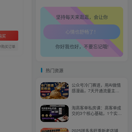
坚持每天来逛逛，会让你
生活也美好了！
购买
你好我也好，不要忘记哦!
心情也舒畅了！
存购买订单
走路也有劲了！
热门资源
腿也不痛了！
公众号冷门赛道，用AI做情
腰也不酸了！
感漫画，7天开通流量主，
操作简单，小白可玩
工作也轻松了！
淘高客单私房课：高客单成
交的3个核心基础，1个实操
法宝
2025拼多多旺季新老店铺