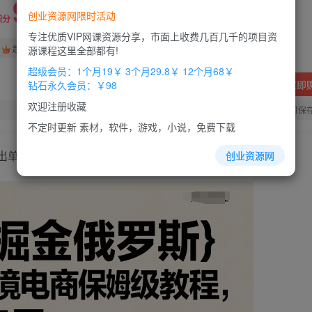
9.9
创业资源网限时活动
积分
专注优质VIP网课资源分享，市面上收费几百几千的项目资
免费
免费
超级会员
钻石会员
源课程这里全部都有!
超级会员：1个月19￥ 3个月29.8￥ 12个月68￥
立即
钻石永久会员：￥98
欢迎注册收藏
您当前未登录！建议登陆后购买，办理会员包月更省钱，可保
不定时更新 素材，软件，游戏，小说，免费下载
出单稳了
创业资源网