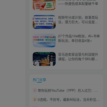
——快速低成本起量破千单
视频号分成计划，故事类玩
法，潜力巨大，可以说是一
匹黑马，详细教程
27个作品10w粉丝，AI+书单
新玩法，单日收益4张+
亚马逊卖家运营与利润提升
课程，让你的每个SKU都成
为爆款，让你的亚马逊利润
一路飙升（更新26年3月）
热门文章
带你玩转YouTube（YPP）月入过万：从账号搭建到多元变现，解锁广告分成与精准流量密码
1
0违规，不封号，最新AI玩法，当天秒见收益，可矩阵，最稳定的项目，没有之一【揭秘】
2