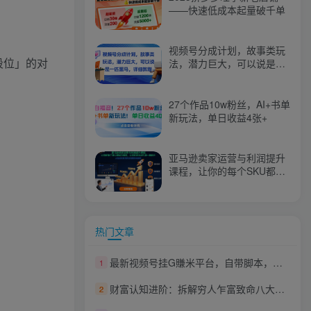
——快速低成本起量破千单
视频号分成计划，故事类玩
段位」的对
法，潜力巨大，可以说是一
匹黑马，详细教程
27个作品10w粉丝，AI+书单
新玩法，单日收益4张+
亚马逊卖家运营与利润提升
课程，让你的每个SKU都成
为爆款，让你的亚马逊利润
一路飙升（更新26年3月）
热门文章
最新视频号挂G賺米平台，自带脚本，长期能做，简单无脑【揭秘】
1
财富认知进阶：拆解穷人乍富致命八大恶习，破除落后思维，守住财富避免阶层回落
2