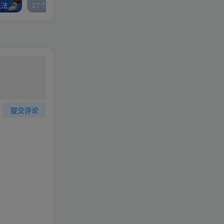
视频号分成计划，故事类玩法，潜力巨大，可以说是一匹黑马，详细教程
27个作品10w粉丝，AI+书单新玩法，单日收益4张+
提交评论