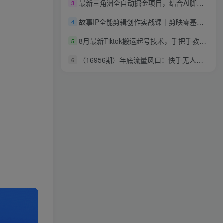
最新三角洲全自动掘金项目，结合AI脚本，可24小时挂G，单日收益200+【揭秘】
3
故事IP全能剪辑创作实战课｜剪映零基础入门+多行业IP实拍剪辑，门店/文旅/工厂/非遗/老板Vlog全风格成片教学
4
8月最新Tiktok搬运起号技术，手把手教你学会TikTok搬运起号
5
（16956期）年底流量风口：快手无人直播全新玩法，一部手机挂机日入500+
6