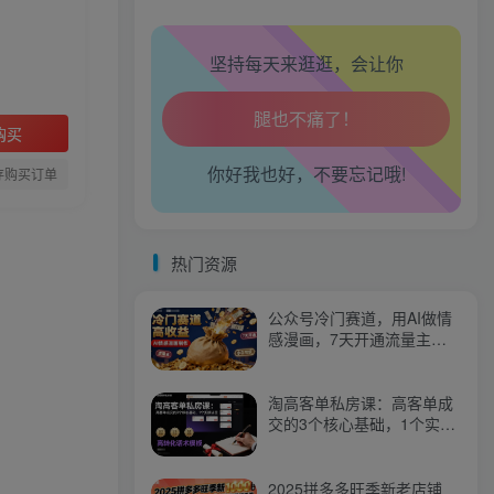
生活也美好了！
坚持每天来逛逛，会让你
心情也舒畅了！
走路也有劲了！
购买
你好我也好，不要忘记哦!
腿也不痛了！
存购买订单
腰也不酸了！
热门资源
工作也轻松了！
公众号冷门赛道，用AI做情
感漫画，7天开通流量主，
操作简单，小白可玩
淘高客单私房课：高客单成
交的3个核心基础，1个实操
法宝
2025拼多多旺季新老店铺