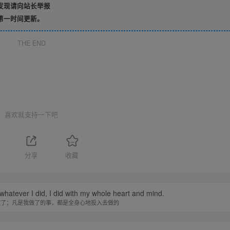
发现请向站长举报
第一时间更新。
THE END
喜欢就支持一下吧
分享
收藏
 whatever I did, I did with my whole heart and mind.
做了；凡是我做了的事，都是全身心地投入去做的