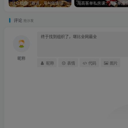
公众号冷门赛道，用AI做情感漫画，7天开通流量主，操作简单，小白可玩
评论
抢沙发
昵称
昵称
表情
代码
图片