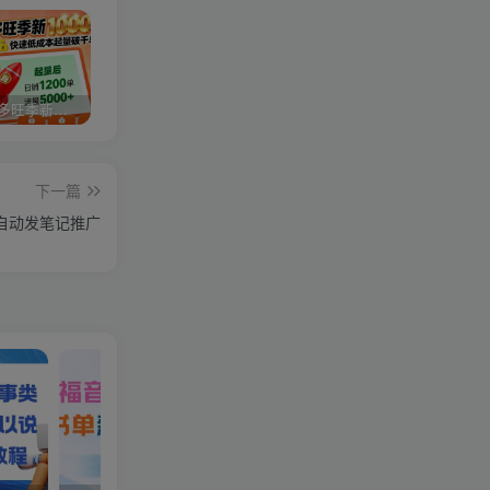
2025拼多多旺季新老店铺——快速低成本起量破千单
视频号分成计划，故事类玩法，潜力巨大，可以说是一匹黑马，详细教程
27个作品10w粉丝，AI+书单新玩法，单日收益4张+
下一篇
自动发笔记推广