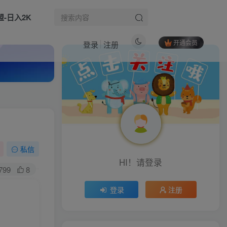
盟-日入2K
开通会员
登录
注册
热门文章
最新视频号挂G賺米平台，自带脚本，长期能做，简单无脑【揭秘】
1
财富认知进阶：拆解穷人乍富致命八大恶习，破除落后思维，守住财富避免阶层回落
2
最新三角洲全自动掘金项目，结合AI脚本，可24小时挂G，单日收益200+【揭秘】
3
私信
HI！请登录
故事IP全能剪辑创作实战课｜剪映零基础入门+多行业IP实拍剪辑，门店/文旅/工厂/非遗/老板Vlog全风格成片教学
4
799
8
8月最新Tiktok搬运起号技术，手把手教你学会TikTok搬运起号
5
登录
注册
（16956期）年底流量风口：快手无人直播全新玩法，一部手机挂机日入500+
6