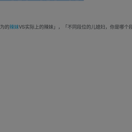
以为的
辣妹
VS实际上的辣妹」，「不同段位的儿媳妇，你是哪个