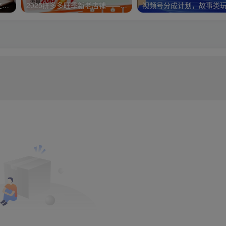
淘高客单私房课：高客单成交的3个核心基础，1个实操法宝
2025拼多多旺季新老店铺——快速低成本起量破千单