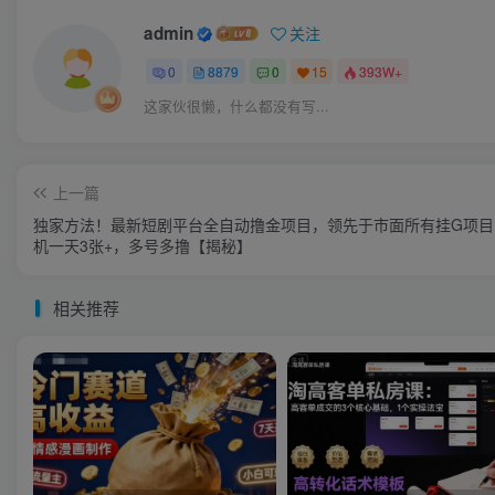
admin
关注
0
8879
0
15
393W+
这家伙很懒，什么都没有写...
上一篇
独家方法！最新短剧平台全自动撸金项目，领先于市面所有挂G项目
机一天3张+，多号多撸【揭秘】
相关推荐