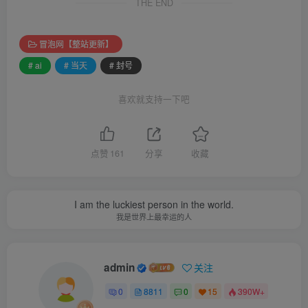
THE END
冒泡网【整站更新】
# ai
# 当天
# 封号
喜欢就支持一下吧
点赞
161
分享
收藏
I am the luckiest person in the world.
我是世界上最幸运的人
admin
关注
0
8811
0
15
390W+