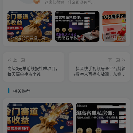
这家伙很懒，什么都没有写...
公众号冷门赛道，用AI做情感漫画，7天开通流量主，操作简单，小白可玩
淘高客单私房课：高客单成交的3个核心基础，1个实操法宝
上一篇
下一篇
高级0元羊毛线报社群项目，
抖音快手视频号全平台剪辑
每天简单挣点小钱
+数字人直播实战课，从零到
精通，快速实现短视频变现
(更新10月)
相关推荐