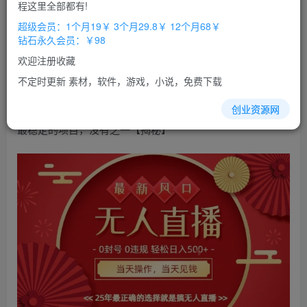
免费
免费
程这里全部都有!
超级会员
钻石会员
超级会员：1个月19￥ 3个月29.8￥ 12个月68￥
立即购买
钻石永久会员：￥98
您当前未登录！建议登陆后购买，办理会员包月更省钱，可保存购
欢迎注册收藏
买订单
不定时更新 素材，软件，游戏，小说，免费下载
0违规，不
封号
，最新AI玩法，
当天
秒见收益，可矩阵，
创业资源网
最稳定的项目，没有之一【揭秘】