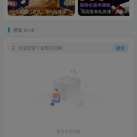
公众号冷门赛道，用AI做情感漫画，7天开通流量主，操作简单，小白可玩
淘
评论
抢沙发
欢迎您留下宝贵的见解！
提交
暂无评论内容