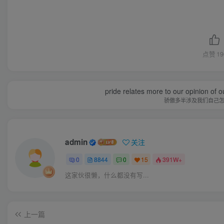
点赞
19
pride relates more to our opinion of o
骄傲多半涉及我们自己
admin
关注
0
8844
0
15
391W+
这家伙很懒，什么都没有写...
上一篇