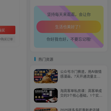
腿也不痛了！
坚持每天来逛逛，会让你
腰也不酸了！
工作也轻松了！
购买
你好我也好，不要忘记哦!
存购买订单
热门资源
公众号冷门赛道，用AI做情
感漫画，7天开通流量主，
操作简单，小白可玩
淘高客单私房课：高客单成
交的3个核心基础，1个实操
法宝
2025拼多多旺季新老店铺