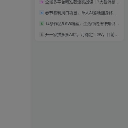
全域多平台精准截流实战课｜7大截流核心玩法、6大平台矩阵布局、私域导流、AI话术批量生成、精准打粉闭环教程
3
春节暴利风口项目，单人AI落地翻身终极版实操
4
14条作品5.9W粉丝，生活中的法律知识科普，制作简单详细教程
5
开一家拼多多AI店，月稳定1-2W，目前旺季，风口期！
6