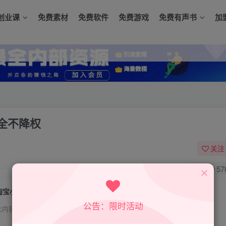
创业课
免费素材
免费软件
免费游戏
免费有声书
加
全不降权
关注
0
57
淘宝小类目补单系列课，快速起新品，安全不降权
公告：限时活动
此内容为付费资源，请付费后查看