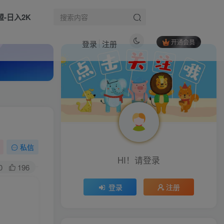
盟-日入2K
开通会员
登录
注册
热门文章
自媒体全平台运营实战：吃透平台数据规则，从起号定位到AI创作全流程
1
被动收入日入1000怎么做？拼多多虚拟店铺矩阵体系，全套干货轻松上手【揭秘】
2
全域多平台精准截流实战课｜7大截流核心玩法、6大平台矩阵布局、私域导流、AI话术批量生成、精准打粉闭环教程
3
私信
生活也美好了！
HI！请登录
春节暴利风口项目，单人AI落地翻身终极版实操
4
0
196
心情也舒畅了！
14条作品5.9W粉丝，生活中的法律知识科普，制作简单详细教程
5
登录
注册
开一家拼多多AI店，月稳定1-2W，目前旺季，风口期！
6
走路也有劲了！