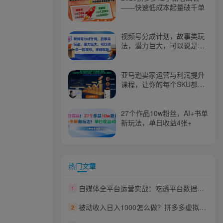
——快速低成本起量破千单
视频号分成计划，故事类玩
法，潜力巨大，可以说是一
匹黑马，详细教程
亚马逊卖家运营与利润提升
课程，让你的每个SKU都成
为爆款，让你的亚马逊利润
一路飙升（更新26年3月）
27个作品10w粉丝，AI+书单
新玩法，单日收益4张+
热门文章
自媒体全平台运营实战：吃透平台数据规则，从起号定位到AI创作全流程
1
被动收入日入1000怎么做？拼多多虚拟店铺矩阵体系，全套干货轻松上手【揭秘】
2