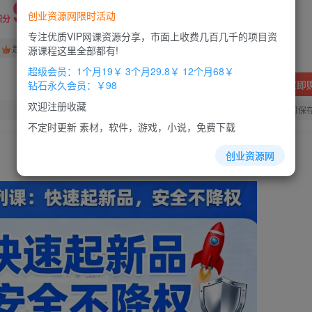
9.9
创业资源网限时活动
积分
专注优质VIP网课资源分享，市面上收费几百几千的项目资
免费
免费
超级会员
钻石会员
源课程这里全部都有!
超级会员：1个月19￥ 3个月29.8￥ 12个月68￥
立即
钻石永久会员：￥98
欢迎注册收藏
您当前未登录！建议登陆后购买，办理会员包月更省钱，可保
不定时更新 素材，软件，游戏，小说，免费下载
创业资源网