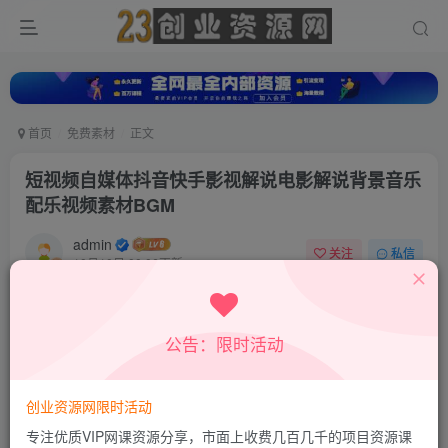
首页
免费素材
正文
短视频自媒体抖音快手影视解说电影解说背景音乐
配乐视频素材BGM
admin
关注
私信
10月10日 00:06更新
0
73
9
公告：限时活动
创业资源网限时活动
专注优质VIP网课资源分享，市面上收费几百几千的项目资源课