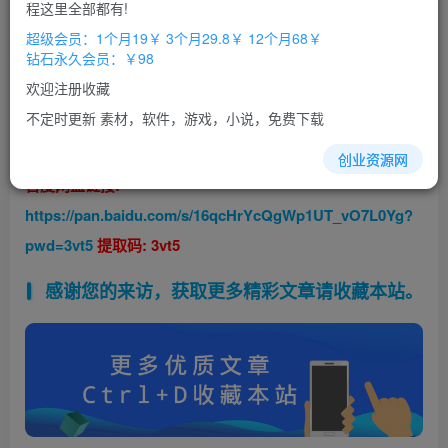
程这里全部都有!
超级会员：1个月19￥ 3个月29.8￥ 12个月68￥
钻石永久会员：￥98
欢迎注册收藏
短
视频
自媒体抖音
快手
影视
解说
电影解说背
不定时更新 素材，软件，游戏，小说，免费下载
景音乐配乐视频素材
BGM
创业资源网
百度网盘链接:
https://pan.baidu.com/s/16qcHrYcQgWp1UT_vO7L0Yg?
pwd=3vt5
提取码: 3vt5
感谢您的来访，获取更多精彩文章请收藏本站。