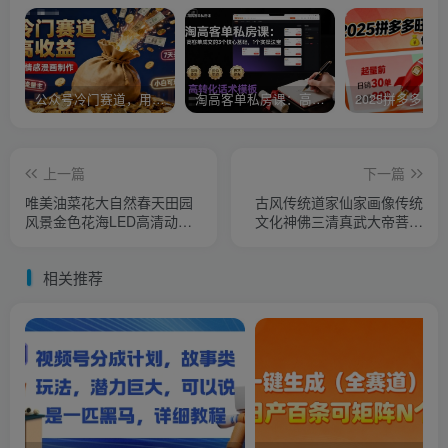
公众号冷门赛道，用AI做情感漫画，7天开通流量主，操作简单，小白可玩
淘高客单私房课：高客单成交的3个核心基础，1个实操法宝
上一篇
下一篇
唯美油菜花大自然春天田园
古风传统道家仙家画像传统
风景金色花海LED高清动态
文化神佛三清真武大帝菩萨
背景视频素材
高清电子素材百度网盘
相关推荐