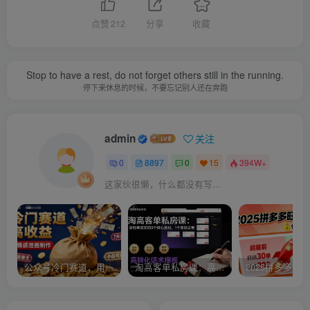
点赞
212
分享
收藏
Stop to have a rest, do not forget others still in the running.
停下来休息的时候，不要忘记别人还在奔跑
admin
关注
0
8897
0
15
394W+
这家伙很懒，什么都没有写...
公众号冷门赛道，用AI做情感漫画，7天开通流量主，操作简单，小白可玩
淘高客单私房课：高客单成交的3个核心基础，1个实操法宝