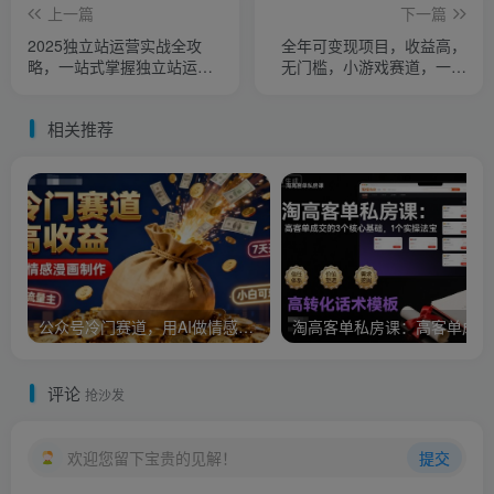
上一篇
下一篇
2025独立站运营实战全攻
全年可变现项目，收益高，
略，一站式掌握独立站运营
无门槛，小游戏赛道，一天
核心技能
收益1k+,一个月收入顶别人
半年的工资【揭秘】
相关推荐
公众号冷门赛道，用AI做情感漫画，7天开通流量主，操作简单，小白可玩
淘
评论
抢沙发
欢迎您留下宝贵的见解！
提交