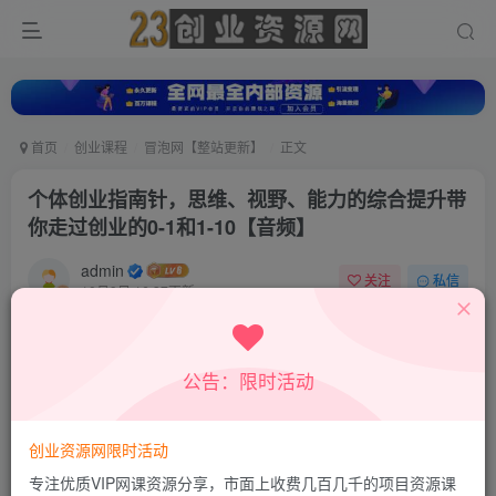
首页
创业课程
冒泡网【整站更新】
正文
个体创业指南针，思维、视野、能力的综合提升带
你走过创业的0-1和1-10【音频】
admin
关注
私信
10月9日 16:37更新
0
296
212
付费资源
公告：限时活动
个体创业指南针，思维、视野、能力的综合提升带你走过创业的0-1和1-10【音频】
此内容为付费资源，请付费后查看
9.9
创业资源网限时活动
积分
专注优质VIP网课资源分享，市面上收费几百几千的项目资源课