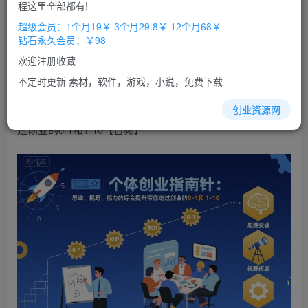
免费
免费
程这里全部都有!
超级会员
钻石会员
超级会员：1个月19￥ 3个月29.8￥ 12个月68￥
立即购买
钻石永久会员：￥98
您当前未登录！建议登陆后购买，办理会员包月更省钱，可保存购
欢迎注册收藏
买订单
不定时更新 素材，软件，游戏，小说，免费下载
个体
创业
指南针
，思维、视野、能力的综合提升带你走
创业资源网
过创业的0-1和1-10【音频】