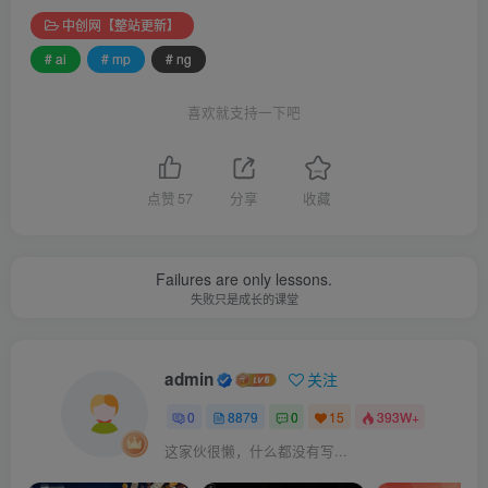
中创网【整站更新】
# ai
# mp
# ng
喜欢就支持一下吧
点赞
57
分享
收藏
Failures are only lessons.
失败只是成长的课堂
admin
关注
0
8879
0
15
393W+
这家伙很懒，什么都没有写...