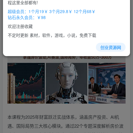
免费
免费
程这里全部都有!
超级会员
钻石会员
超级会员：1个月19￥ 3个月29.8￥ 12个月68￥
立即购买
钻石永久会员：￥98
您当前未登录！建议登陆后购买，办理会员包月更省钱，可保存购
欢迎注册收藏
买订单
不定时更新 素材，软件，游戏，小说，免费下载
创业资源网
本课程为2025年财富跃迁实战体系，涵盖房产投资、AI机
遇、国际局势三大核心模块。通过22个专题深度解析房价波