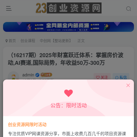
首页
创业课程
中创网【整站更新】
正文
（16217期）2025年财富跃迁体系：掌握房价波
动,AI赛道,国际局势，年收益50万-300万
admin
关注
私信
10月9日 16:36更新
0
270
57
付费资源
公告：限时活动
（16217期）2025年财富跃迁体系：掌握房价波动,AI赛道,国际局势，年收益50万-300万
此内容为付费资源，请付费后查看
9.9
创业资源网限时活动
积分
专注优质VIP网课资源分享，市面上收费几百几千的项目资源课