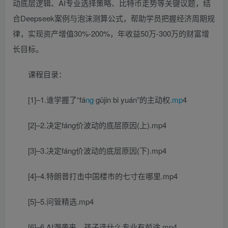
动底层逻辑、AI专业选择策略、比特币走势等关键议题，结
合Deepseek案例与泡沫测算公式，帮助学员把握经济周期规
律，实现资产增值30%-200%，年收益50万-300万的财富增
长目标。
课程目录：
[1]–1.谁学握了“fá
ng
gǔjin bi yuán”的主动权.
mp
4
[2]–2.决定fáng价波动的底层原因(上).mp4
[3]–3.决定fáng价波动的底层原因(下).mp4
[4]–4.特朗普打击中国楼市的七寸在哪里.mp4
[5]–5.问管精选.mp4
[6]–6.AI潮袭来，孩子选什么专业有前途.mp4