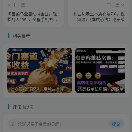
上一篇
下一篇
淘宝菜鸟全自动撸金豆，轻
村西边老王本质心法7.0，视
松月入1W+，全程手机去
频课+《本质心法》电子版
跑，操作简单【揭秘】
相关推荐
公众号冷门赛道，用AI做情感漫画，7天开通流量主，操作简单，小白可玩
淘
评论
抢沙发
欢迎您留下宝贵的见解！
提交