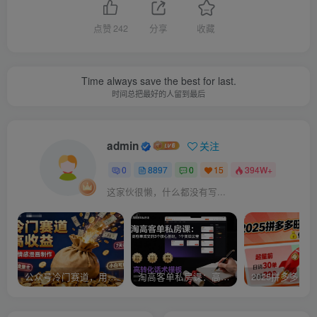
点赞
242
分享
收藏
Time always save the best for last.
时间总把最好的人留到最后
admin
关注
0
8897
0
15
394W+
这家伙很懒，什么都没有写...
公众号冷门赛道，用AI做情感漫画，7天开通流量主，操作简单，小白可玩
淘高客单私房课：高客单成交的3个核心基础，1个实操法宝