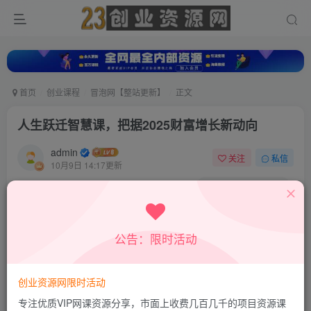
首页
创业课程
冒泡网【整站更新】
正文
人生跃迁智慧课，把据2025财富增长新动向
admin
关注
私信
10月9日 14:17更新
0
787
242
付费资源
人生跃迁智慧课，把据2025财富增长新动向
公告：限时活动
此内容为付费资源，请付费后查看
9.9
积分
创业资源网限时活动
免费
免费
超级会员
钻石会员
专注优质VIP网课资源分享，市面上收费几百几千的项目资源课