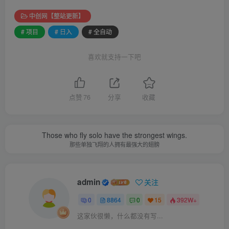
中创网【整站更新】
# 项目
# 日入
# 全自动
喜欢就支持一下吧
点赞
76
分享
收藏
Those who fly solo have the strongest wings.
那些单独飞翔的人拥有最强大的翅膀
admin
关注
0
8864
0
15
392W+
这家伙很懒，什么都没有写...