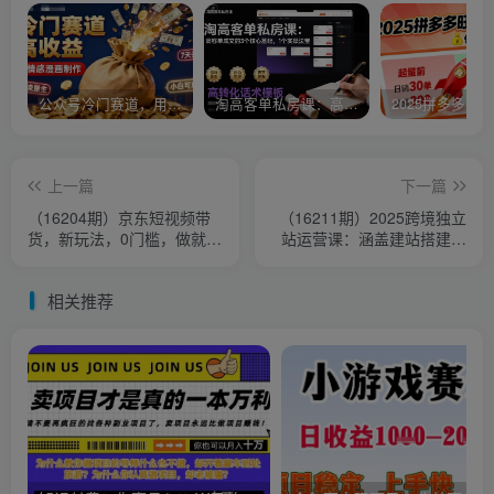
公众号冷门赛道，用AI做情感漫画，7天开通流量主，操作简单，小白可玩
淘高客单私房课：高客单成交的3个核心基础，1个实操法宝
上一篇
下一篇
（16204期）京东短视频带
（16211期）2025跨境独立
货，新玩法，0门槛，做就有
站运营课：涵盖建站搭建、
米
流量获取、转化优化三大核
心模块
相关推荐