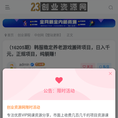
首页
创业课程
中创网【整站更新】
正文
（16205期）韩服稳定养老游戏搬砖项目，日入千
元，正规项目，纯躺赚！
admin
关注
私信
10月8日 20:18更新
0
298
76
付费资源
公告：限时活动
（16205期）韩服稳定养老游戏搬砖项目，日入千元，正规项目，纯躺赚！
此内容为付费资源，请付费后查看
9.9
创业资源网限时活动
积分
专注优质VIP网课资源分享，市面上收费几百几千的项目资源课