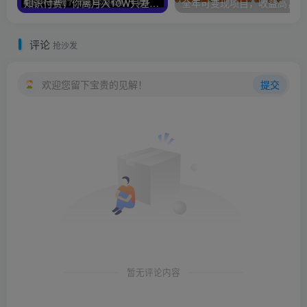
知识付费，你离月入10W只差一个开始！26年给自己一个机会，挖金子不如买铲子【揭秘】
全年可
评论
抢沙发
欢迎您留下宝贵的见解！
提交
暂无评论内容