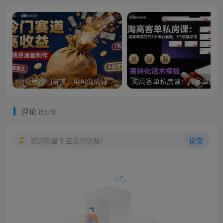
公众号冷门赛道，用AI做情感漫画，7天开通流量主，操作简单，小白可玩
淘
评论
抢沙发
欢迎您留下宝贵的见解！
提交