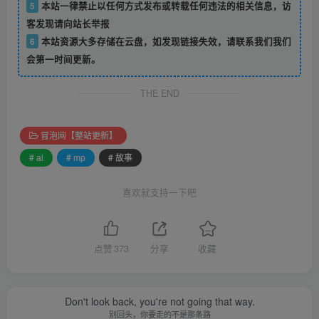
5
本站一律禁止以任何方式发布或转载任何违法的相关信息，访
客发现请向站长举报
6
本站资源大多存储在云盘，如发现链接失效，请联系我们我们
会第一时间更新。
THE END
冒泡网【整站更新】
# ai
# mp
# 故事
喜欢就支持一下吧
点赞
373
分享
收藏
Don't look back, you're not going that way.
别回头，你要走的不是那条路