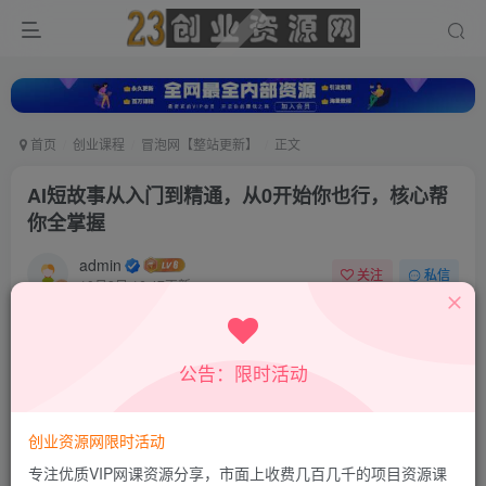
首页
创业课程
冒泡网【整站更新】
正文
AI短故事从入门到精通，从0开始你也行，核心帮
你全掌握
admin
关注
私信
10月8日 16:47更新
0
748
373
付费资源
公告：限时活动
AI短故事从入门到精通，从0开始你也行，核心帮你全掌握
此内容为付费资源，请付费后查看
9.9
创业资源网限时活动
积分
专注优质VIP网课资源分享，市面上收费几百几千的项目资源课