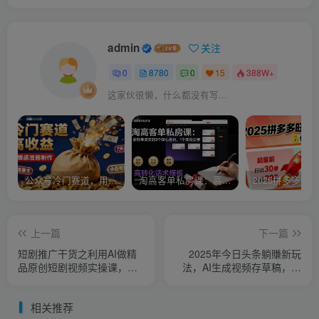
admin
关注
0
8780
0
15
388W+
这家伙很懒，什么都没有写...
公众号冷门赛道，用AI做情感漫画，7天开通流量主，操作简单，小白可玩
淘高客单私房课：高客单成交的3个核心基础，1个实操法宝
上一篇
下一篇
短剧推广干货之利用AI做精
2025年今日头条躺賺新玩
品原创短剧视频实操课，小
法，AI生成视频存草稿，每
白也能轻松上手
天5分钟发布，最高月1W+
【揭秘】
相关推荐