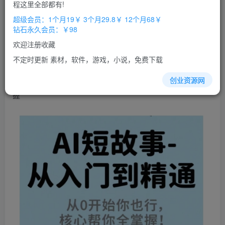
免费
免费
程这里全部都有!
超级会员
钻石会员
超级会员：1个月19￥ 3个月29.8￥ 12个月68￥
立即购买
钻石永久会员：￥98
您当前未登录！建议登陆后购买，办理会员包月更省钱，可保存购
欢迎注册收藏
买订单
不定时更新 素材，软件，游戏，小说，免费下载
AI短
故事
从入门到精通，从0开始你也行，核心帮你全掌
创业资源网
握