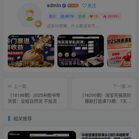
admin
关注
0
8879
0
15
393W+
这家伙很懒，什么都没有写...
公众号冷门赛道，用AI做情感漫画，7天开通流量主，操作简单，小白可玩
淘高客单私房课：高客单成交的3个核心基础，1个实操法宝
上一篇
下一篇
（16198期）2025AI图书带
（16200期）淘宝天猫高阶
货营：全程自然流 不投流 不
爆款打造课73期：7天爆
投抖加，达人分销 不国货 无
1500单的4剑合1战术
售后
相关推荐