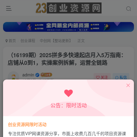
首页
创业课程
中创网【整站更新】
正文
（16199期）2025拼多多快速起店月入5万指南：
店铺从0到1，实操案例拆解，运营全链路
admin
关注
私信
10月8日 16:42更新
0
293
97
付费资源
公告：限时活动
（16199期）2025拼多多快速起店月入5万指南：店铺从0到1，实操案例拆解，运营全链路
此内容为付费资源，请付费后查看
9.9
创业资源网限时活动
积分
专注优质VIP网课资源分享，市面上收费几百几千的项目资源课