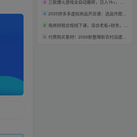
三款爆火游戏全自动搬砖，日入1k+，当天上手就见收益，可批量矩阵无限放大【揭秘】
3
2025拼多多虚拟商品开店课：选品作图+自动发货+广告投放，新手轻松盈利
4
电商财税合规线下课，适合老板+财务，教你规避涉税风险，实现低成本合规经营
5
付费购买素材！2026新整理新农村自建房设计图，图纸CAD施工图合集，超18700+套，自建房屋图纸
6