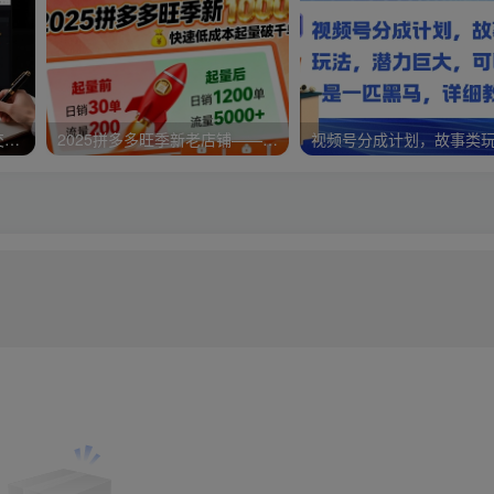
淘高客单私房课：高客单成交的3个核心基础，1个实操法宝
2025拼多多旺季新老店铺——快速低成本起量破千单