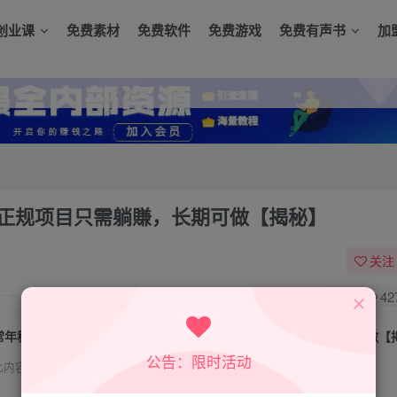
创业课
免费素材
免费软件
免费游戏
免费有声书
加
，正规项目只需躺賺，长期可做【揭秘】
关注
0
42
常年稳定的游戏自动掘金项目，日入1k，正规项目只需躺賺，长期可做【
公告：限时活动
此内容为付费资源，请付费后查看