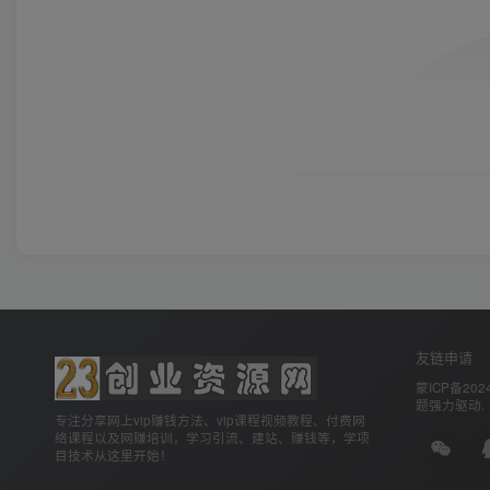
友链申请
蒙ICP备2024
题
强力驱动.
专注分享网上vip赚钱方法、vip课程视频教程、付费网
络课程以及网赚培训，学习引流、建站、赚钱等，学项
目技术从这里开始！