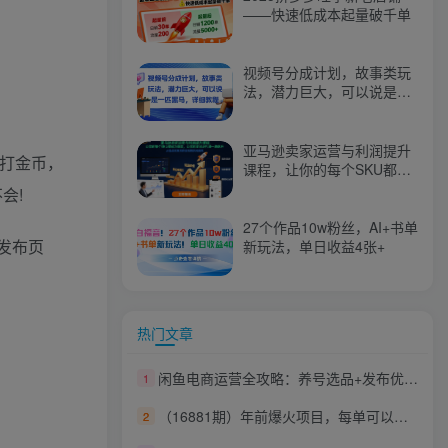
——快速低成本起量破千单
视频号分成计划，故事类玩
法，潜力巨大，可以说是一
匹黑马，详细教程
亚马逊卖家运营与利润提升
时打金币，
课程，让你的每个SKU都成
为爆款，让你的亚马逊利润
会!
一路飙升（更新26年3月）
27个作品10w粉丝，AI+书单
发布页
新玩法，单日收益4张+
热门文章
闲鱼电商运营全攻略：养号选品+发布优化+截流变现，新手日出20单秘籍
1
（16881期）年前爆火项目，每单可以赚个300-2000，5天赚了7300
2