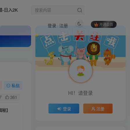
盟-日入2K
开通会员
登录
注册
热门文章
闲鱼电商运营全攻略：养号选品+发布优化+截流变现，新手日出20单秘籍
1
（16881期）年前爆火项目，每单可以赚个300-2000，5天赚了7300
2
三款爆火游戏全自动搬砖，日入1k+，当天上手就见收益，可批量矩阵无限放大【揭秘】
3
私信
HI！请登录
2025拼多多虚拟商品开店课：选品作图+自动发货+广告投放，新手轻松盈利
生活也美好了！
4
7
361
电商财税合规线下课，适合老板+财务，教你规避涉税风险，实现低成本合规经营
5
登录
注册
心情也舒畅了！
揭秘】
付费购买素材！2026新整理新农村自建房设计图，图纸CAD施工图合集，超18700+套，自建房屋图纸
6
走路也有劲了！