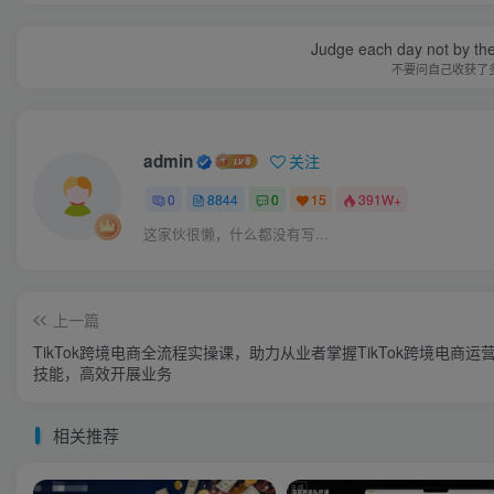
Judge each day not by the
不要问自己收获了
admin
关注
0
8844
0
15
391W+
这家伙很懒，什么都没有写...
上一篇
TikTok跨境电商全流程实操课，助力从业者掌握TikTok跨境电商运
技能，高效开展业务
相关推荐