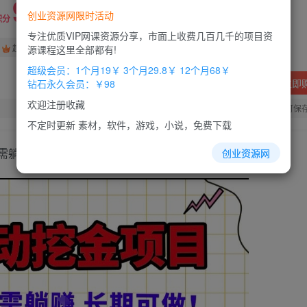
9.9
创业资源网限时活动
积分
专注优质VIP网课资源分享，市面上收费几百几千的项目资
免费
免费
超级会员
钻石会员
源课程这里全部都有!
超级会员：1个月19￥ 3个月29.8￥ 12个月68￥
立即
钻石永久会员：￥98
欢迎注册收藏
您当前未登录！建议登陆后购买，办理会员包月更省钱，可保
不定时更新 素材，软件，游戏，小说，免费下载
只需躺賺，长期可做【揭秘】
创业资源网