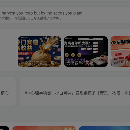
 harvest you reap but by the seeds you plant.
多少果实，而是要问自己今天播种了多少种子
公众号冷门赛道，用AI做情感漫画，7天开通流量主，操作简单，小白可玩
淘高客单私房课：高客单成交的3个核心基础，1个实操法宝
营核心
AI+心理学项目，小白可做，变现渠道多【带货，私域，平