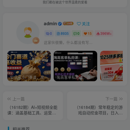
我们都在被这个世界温柔的爱着
admin
关注
0
8935
0
15
396W+
这家伙很懒，什么都没有写...
公众号冷门赛道，用AI做情感漫画，7天开通流量主，操作简单，小白可玩
淘高客单私房课：高客单成交的3个核心基础，1个实操法宝
上一篇
下一篇
（16182期）AI+短视频全能
（16184期）常年稳定的游
课：涵盖基础工具、运营策
戏自动挖金项目，日入千
略、爆款制作、职场赋能、
元，正规项目 只需躺赚！
剪辑技巧
相关推荐