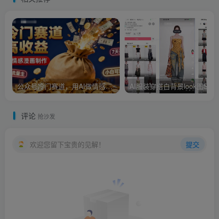
公众号冷门赛道，用AI做情感漫画，7天开通流量主，操作简单，小白可玩
AI服装穿搭白背景
评论
抢沙发
欢迎您留下宝贵的见解！
提交