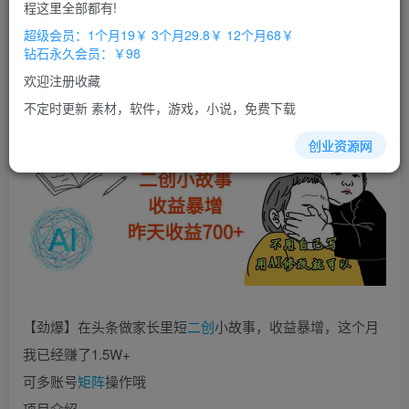
免费
免费
程这里全部都有!
超级会员
钻石会员
超级会员：1个月19￥ 3个月29.8￥ 12个月68￥
立即购买
钻石永久会员：￥98
您当前未登录！建议登陆后购买，办理会员包月更省钱，可保存购
欢迎注册收藏
买订单
不定时更新 素材，软件，游戏，小说，免费下载
创业资源网
【劲爆】在头条做家长里短
二创
小故事，收益暴增，这个月
我已经赚了1.5W+
可多账号
矩阵
操作哦
项目介绍