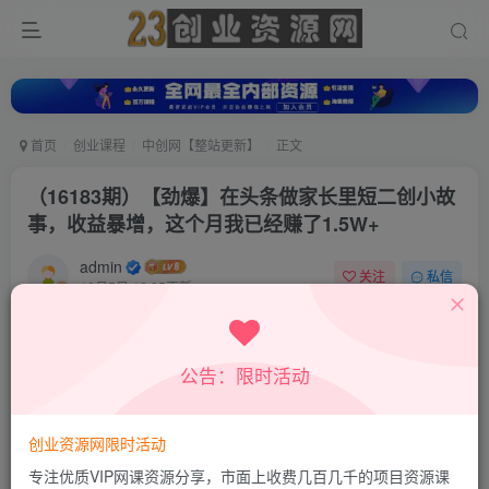
首页
创业课程
中创网【整站更新】
正文
（16183期）【劲爆】在头条做家长里短二创小故
事，收益暴增，这个月我已经赚了1.5W+
admin
关注
私信
10月5日 16:25更新
0
473
49
付费资源
公告：限时活动
（16183期）【劲爆】在头条做家长里短二创小故事，收益暴增，这个月我已经赚了1.5W+
此内容为付费资源，请付费后查看
9.9
创业资源网限时活动
积分
专注优质VIP网课资源分享，市面上收费几百几千的项目资源课