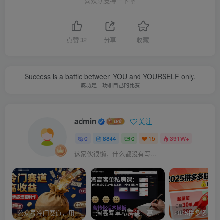
喜欢就支持一下吧
点赞
32
分享
收藏
Success is a battle between YOU and YOURSELF only.
成功是一场和自己的比赛
admin
关注
0
8844
0
15
391W+
这家伙很懒，什么都没有写...
公众号冷门赛道，用AI做情感漫画，7天开通流量主，操作简单，小白可玩
淘高客单私房课：高客单成交的3个核心基础，1个实操法宝