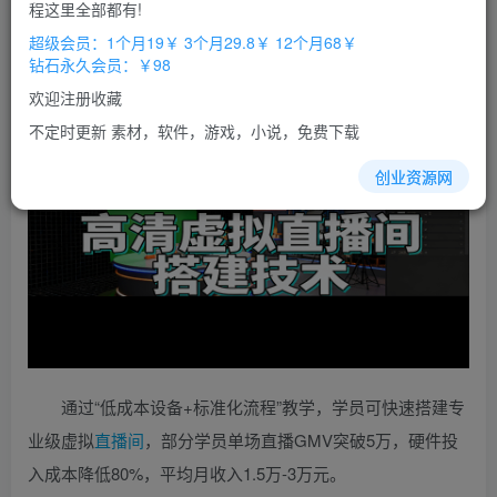
免费
免费
程这里全部都有!
超级会员
钻石会员
超级会员：1个月19￥ 3个月29.8￥ 12个月68￥
立即购买
钻石永久会员：￥98
您当前未登录！建议登陆后购买，办理会员包月更省钱，可保存购
欢迎注册收藏
买订单
不定时更新 素材，软件，游戏，小说，免费下载
创业资源网
通过“低成本设备+标准化流程”教学，学员可快速搭建专
业级虚拟
直播间
，部分学员单场直播GMV突破5万，硬件投
入成本降低80%，平均月收入1.5万-3万元。