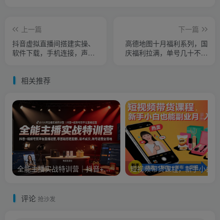
上一篇
下一篇
抖音虚拟直播间搭建实操、
高德地图十月福利系列，国
软件下载，手机连接，声卡
庆福利拉满，单号几十不上
连接，直播伴侣操作及问题
限
排查
相关推荐
全能主播实战特训营｜抖音+视频号双平台直播运营，零基础搭建直播间、精准选品、话术成交、账号运营全落地
短
评论
抢沙发