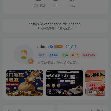
点赞
302
分享
收藏
things never change, we change.
世界并没有变，改变的是我们
admin
关注
0
8864
0
15
392W+
这家伙很懒，什么都没有写...
公众号冷门赛道，用AI做情感漫画，7天开通流量主，操作简单，小白可玩
淘高客单私房课：高客单成交的3个核心基础，1个实操法宝
上一篇
下一篇