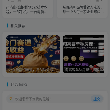
高清虚拟直播间搭建技术教
新经济IP品牌营销方法论，
程，一部手机、一台电脑、
每一个人每一家企业都应该
一块绿布轻松搭建低成本高
打造自己IP品牌
清虚拟直播间
相关推荐
公众号冷门赛道，用AI做情感漫画，7天开通流量主，操作简单，小白可玩
淘
评论
抢沙发
欢迎您留下宝贵的见解！
提交