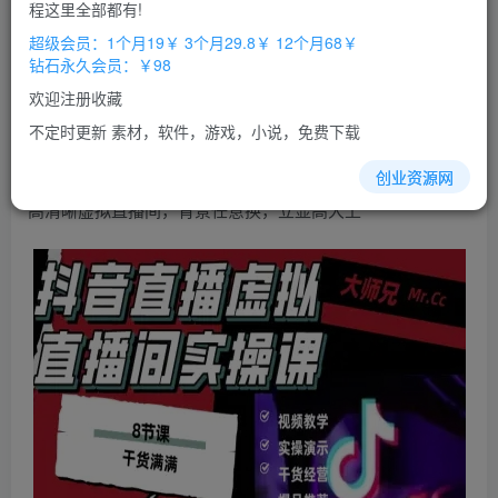
免费
免费
程这里全部都有!
超级会员
钻石会员
超级会员：1个月19￥ 3个月29.8￥ 12个月68￥
立即购买
钻石永久会员：￥98
您当前未登录！建议登陆后购买，办理会员包月更省钱，可保存购
欢迎注册收藏
买订单
不定时更新 素材，软件，游戏，小说，免费下载
抖音
直播
虚拟
直播间
搭建
教程，电脑直播，低成本搭建
创业资源网
高清晰虚拟直播间，背景任意换，立显高大上