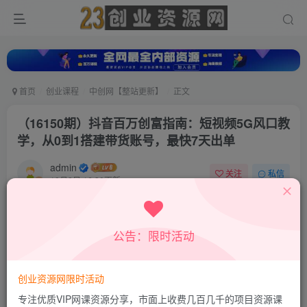
首页
创业课程
中创网【整站更新】
正文
（16150期）抖音百万创富指南：短视频5G风口教
学，从0到1搭建带货账号，最快7天出单
admin
关注
私信
10月2日 16:30更新
0
611
65
付费资源
公告：限时活动
（16150期）抖音百万创富指南：短视频5G风口教学，从0到1搭建带货账号，最快7天出单
此内容为付费资源，请付费后查看
9.9
创业资源网限时活动
积分
专注优质VIP网课资源分享，市面上收费几百几千的项目资源课