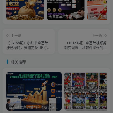
公众号冷门赛道，用AI做情感漫画，7天开通流量主，操作简单，小白可玩
淘高客单私房课：高客单成交的3个核心基础，1个实操法宝
上一篇
下一篇
（16158期）小红书零基础
（16151期）零基础视频剪
涨粉秘籍，赛道定位+IP打造
辑变现课：从软件操作到商
+痛点挖掘，7天见效 单月涨
业变现，全职剪辑师月收入5
粉5万+
万元
相关推荐
亚马逊卖家运营与利润提升课程，让你的每个SKU都成为爆款，让你的亚马逊利润一路飙升（更新26年3月）
抖音7W粉丝博主的足球人物传记制作教学，全程纯实