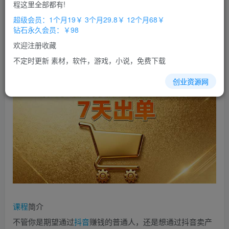
免费
免费
程这里全部都有!
超级会员
钻石会员
超级会员：1个月19￥ 3个月29.8￥ 12个月68￥
立即购买
钻石永久会员：￥98
您当前未登录！建议登陆后购买，办理会员包月更省钱，可保存购
欢迎注册收藏
买订单
不定时更新 素材，软件，游戏，小说，免费下载
创业资源网
课程
简介
不管你是期望通过
抖音
赚钱的普通人，还是想通过抖音卖产