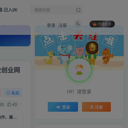
盟-日入2K
开通会员
登录
注册
热门文章
视频号分成新红利！懒人玩法十秒生成视频，不用剪辑不用拍摄，手机一键操作，单日1k+【揭秘】
1
业创业网
AI高客单价联盟营销课程，教你搭建能在搜索引擎里获得排名的互动式页面，引来流量，把访客转化为高佣金的成交【原创双语字幕】
2
用DeepSeek写农村小生意做流量主 篇篇都是大爆文
3
HI！请登录
（16819期）AI实战全能工具箱课，上百场景、行业获客、带货提效，一部课程应对所有需求
私信
4
（16429期）拼多多 擎天柱玩法1.0，水果生鲜2小时起量，标品2天爆单，利润率提升30%
5
60
43
登录
注册
纯0撸项目，9大平台撸金币，抖音，快手，汽水，番茄畅听等，1天100，可矩阵
6
CSGO游戏挂G捡漏，单日扫货5张+，年底小高峰上车可吃肉，手机即可操作，兼职副业创业网创【揭秘】
生活也美好了！