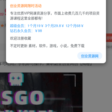
创业资源网限时活动
9.9
专注优质VIP网课资源分享，市面上收费几百几千的项目资
积分
源课程这里全部都有!
免费
免费
超级会员
钻石会员
超级会员：1个月19￥ 3个月29.8￥ 12个月68￥
钻石永久会员：￥98
立即
欢迎注册收藏
不定时更新 素材，软件，游戏，小说，免费下载
您当前未登录！建议登陆后购买，办理会员包月更省钱，可保
创业资源网
上车可吃肉，手机即可操作，兼职副业创业网创【揭秘】