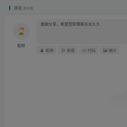
评论
抢沙发
昵称
昵称
表情
代码
图片