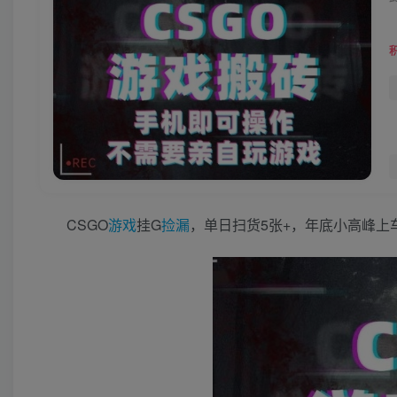
CSGO
游戏
挂G
捡漏
，单日扫货5张+，年底小高峰