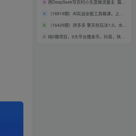
用DeepSeek写农村小生意做流量主 篇篇都是大爆文
3
（16819期）AI实战全能工具箱课，上百场景、行业获客、带货提效，一部课程应对所有需求
4
（16429期）拼多多 擎天柱玩法1.0，水果生鲜2小时起量，标品2天爆单，利润率提升30%
5
纯0撸项目，9大平台撸金币，抖音，快手，汽水，番茄畅听等，1天100，可矩阵
6