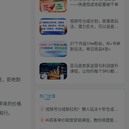
——快速低成本起量破千单
视频号分成计划，故事类玩
法，潜力巨大，可以说是一
匹黑马，详细教程
27个作品10w粉丝，AI+书单
新玩法，单日收益4张+
亚马逊卖家运营与利润提升
课程，让你的每个SKU都成
为爆款，让你的亚马逊利润
证，拒绝割
一路飙升（更新26年3月）
热门文章
带来的价格
视频号分成新红利！懒人玩法十秒生成视频，不用剪辑不用拍摄，手机一键操作，单日1k+【揭秘】
1
易行。
AI高客单价联盟营销课程，教你搭建能在搜索引擎里获得排名的互动式页面，引来流量，把访客转化为高佣金的成交【原创双语字幕】
2