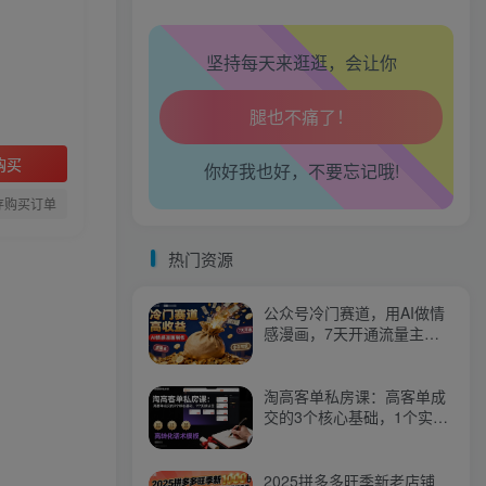
心情也舒畅了！
坚持每天来逛逛，会让你
走路也有劲了！
腿也不痛了！
购买
你好我也好，不要忘记哦!
存购买订单
腰也不酸了！
热门资源
工作也轻松了！
公众号冷门赛道，用AI做情
感漫画，7天开通流量主，
操作简单，小白可玩
淘高客单私房课：高客单成
交的3个核心基础，1个实操
法宝
2025拼多多旺季新老店铺