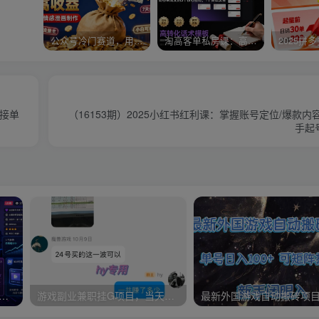
公众号冷门赛道，用AI做情感漫画，7天开通流量主，操作简单，小白可玩
淘高客单私房课：高客单成交的3个核心基础，1个实操法宝
+接单
（16153期）2025小红书红利课：掌握账号定位/爆款内
手起
文章：游戏主播賺钱的6种盈利模式
游戏副业兼职挂G项目，当天做当天见收益,日入1k+，小白轻松入手【揭秘】