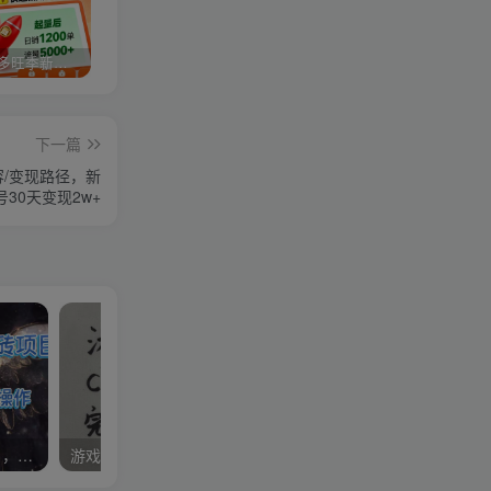
2025拼多多旺季新老店铺——快速低成本起量破千单
视频号分成计划，故事类玩法，潜力巨大，可以说是一匹黑马，详细教程
27个作品10w粉丝，AI+书单新玩法，单日收益4张+
下一篇
容/变现路径，新
号30天变现2w+
最新外国游戏自动搬砖项目，单号100+，可以矩阵操作，新手也可做【揭秘】
游戏挂G全流程笔记分享，CSGO游戏搬砖，小白看了当天学会见收益【揭秘】