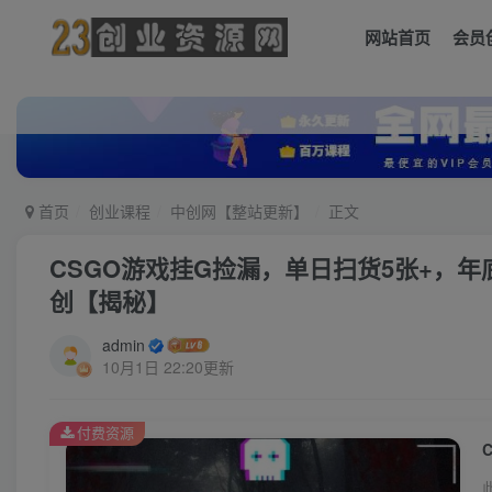
网站首页
会员
首页
创业课程
中创网【整站更新】
正文
CSGO游戏挂G捡漏，单日扫货5张+，
创【揭秘】
admin
10月1日 22:20更新
付费资源