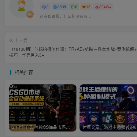
0
8899
0
15
394W+
这家伙很懒，什么都没有写...
上一篇
（16138期）剪辑拍摄创作课：PR+AE+剪映三件套实战+案例拆解
技巧，学完月入3+
相关推荐
24小时自动监控CS饰品市场，手机即可完成全部操作实现自动搬砖盈利，日入300+【揭秘】
付费