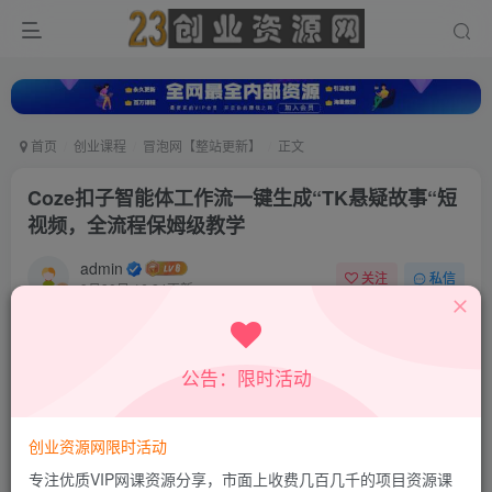
首页
创业课程
冒泡网【整站更新】
正文
Coze扣子智能体工作流一键生成“TK悬疑故事“短
视频，全流程保姆级教学
admin
关注
私信
9月30日 16:24更新
0
787
196
付费资源
公告：限时活动
Coze扣子智能体工作流一键生成“TK悬疑故事“短视频，全流程保姆级教学
此内容为付费资源，请付费后查看
9.9
创业资源网限时活动
积分
专注优质VIP网课资源分享，市面上收费几百几千的项目资源课