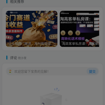
相关推荐
公众号冷门赛道，用AI做情感漫画，7天开通流量主，操作简单，小白可玩
淘
评论
抢沙发
欢迎您留下宝贵的见解！
提交