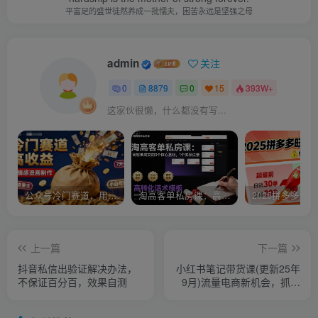
平富足的盛世徒然养成一批懦夫，困苦永远是坚强之母
admin
关注
0
8879
0
15
393W+
这家伙很懒，什么都没有写...
公众号冷门赛道，用AI做情感漫画，7天开通流量主，操作简单，小白可玩
淘高客单私房课：高客单成交的3个核心基础，1个实操法宝
上一篇
下一篇
抖音私信出验证解决办法，
小红书笔记带货课(更新25年
不保证百分百，效果自测
9月)流量电商新机会，抓住
小红书的流量红利