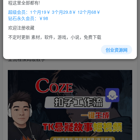
免费
免费
程这里全部都有!
超级会员
钻石会员
超级会员：1个月19￥ 3个月29.8￥ 12个月68￥
立即购买
钻石永久会员：￥98
您当前未登录！建议登陆后购买，办理会员包月更省钱，可保存购
欢迎注册收藏
买订单
不定时更新 素材，软件，游戏，小说，免费下载
Coze扣子智能体工作流一键生成“TK悬疑故事“短
视频
，
创业资源网
全流程保姆级教学