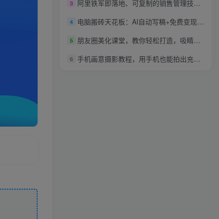
阿里铁军即落地、可复制的销售管理技能，不能拿业绩的管理技能都在扯淡
3
电脑搬砖天花板：AI自动写稿+免费变现渠道，月稳定2W，长期稳定可做
4
朋友圈美化课堂，教你轻松打造，吸睛又吸金的朋友圈，私域不看，变现少一半
5
手机画意摄影教程，用手机也能拍出充满画意的摄影大片
6