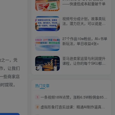
——快速低成本起量破千单
视频号分成计划，故事类玩
法，潜力巨大，可以说是一
匹黑马，详细教程
27个作品10w粉丝，AI+书单
新玩法，单日收益4张+
亚马逊卖家运营与利润提升
动之一，凭
课程，让你的每个SKU都成
作，让我们
为爆款，让你的亚马逊利润
一路飙升（更新26年3月）
一些商家店
随时提现，
热门文章
一条视频18W点赞，涨粉6.5W粉佣金8541米，视频号+抖音=王炸
1
虚拟形象打造实战课：精通AI制作逼真数字人，足不出镜轻松开展产品带货与变现
2