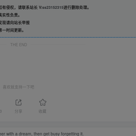
有侵权，请联系站长 V:
ss23152315
进行删除处理。
真实性负责。
发现请向站长举报
第一时间更新。
THE END
喜欢就支持一下吧
3
分享
收藏
er with a dream, then get busy forgetting it.