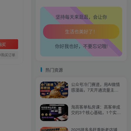
腿也不痛了！
坚持每天来逛逛，会让你
腰也不酸了！
工作也轻松了！
购买
你好我也好，不要忘记哦!
存购买订单
热门资源
公众号冷门赛道，用AI做情
感漫画，7天开通流量主，
操作简单，小白可玩
淘高客单私房课：高客单成
交的3个核心基础，1个实操
法宝
2025拼多多旺季新老店铺