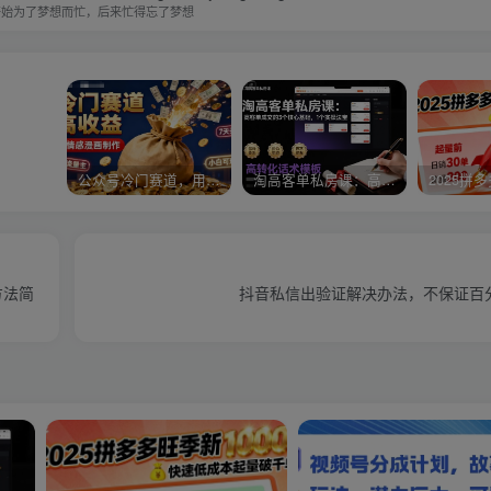
开始为了梦想而忙，后来忙得忘了梦想
公众号冷门赛道，用AI做情感漫画，7天开通流量主，操作简单，小白可玩
淘高客单私房课：高客单成交的3个核心基础，1个实操法宝
方法简
抖音私信出验证解决办法，不保证百