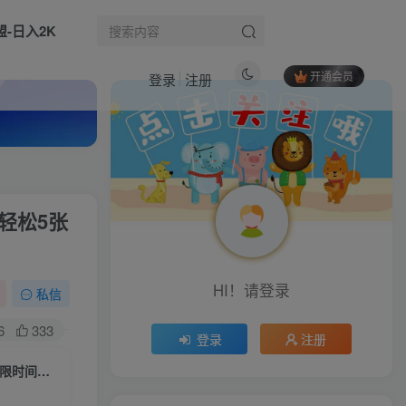
盟-日入2K
开通会员
登录
注册
热门文章
一条视频18W点赞，涨粉6.5W粉佣金8541米，视频号+抖音=王炸
1
轻松5张
虚拟形象打造实战课：精通AI制作逼真数字人，足不出镜轻松开展产品带货与变现
2
阿里铁军即落地、可复制的销售管理技能，不能拿业绩的管理技能都在扯淡
3
生活也美好了！
HI！请登录
电脑搬砖天花板：AI自动写稿+免费变现渠道，月稳定2W，长期稳定可做
私信
4
心情也舒畅了！
朋友圈美化课堂，教你轻松打造，吸睛又吸金的朋友圈，私域不看，变现少一半
5
6
333
登录
注册
手机画意摄影教程，用手机也能拍出充满画意的摄影大片
6
走路也有劲了！
新平台浏览掘金，截图录屏就能挣米，2分钟完成一单易上手，不限单量不限时间，一天轻松5张【揭秘】