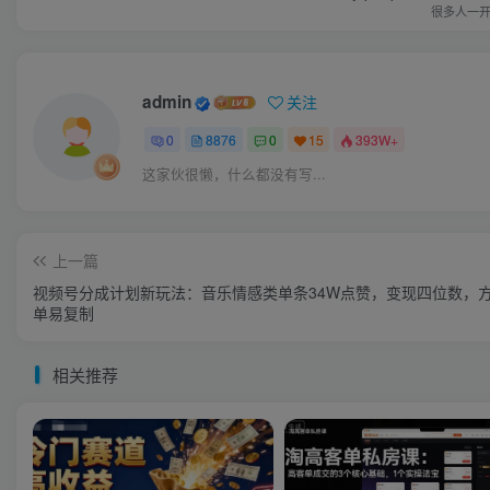
很多人一
admin
关注
0
8876
0
15
393W+
这家伙很懒，什么都没有写...
上一篇
视频号分成计划新玩法：音乐情感类单条34W点赞，变现四位数，
单易复制
相关推荐