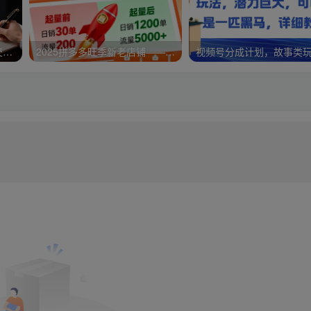
淘高客单私房课：高客单成交的3个核心基础，1个实操法宝
2025拼多多旺季新老店铺——快速低成本起量破千单