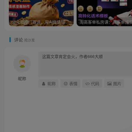
公众号冷门赛道，用AI做情感漫画，7天开通流量主，操作简单，小白可玩
评论
抢沙发
昵称
昵称
表情
代码
图片