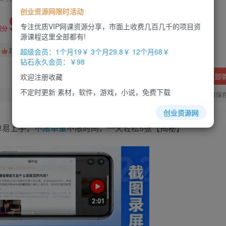
创业资源网限时活动
9.9
专注优质VIP网课资源分享，市面上收费几百几千的项目资
积分
源课程这里全部都有!
免费
免费
超级会员
钻石会员
超级会员：1个月19￥ 3个月29.8￥ 12个月68￥
钻石永久会员：￥98
立即
欢迎注册收藏
不定时更新 素材，软件，游戏，小说，免费下载
您当前未登录！建议登陆后购买，办理会员包月更省钱，可保
创业资源网
单易上手，
不限
单量
不限时间，一天轻松5张【揭秘】