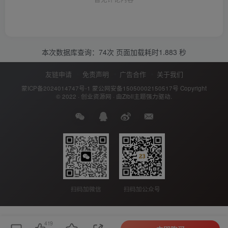
本次数据库查询：74次 页面加载耗时1.883 秒
友链申请
免责声明
广告合作
关于我们
蒙ICP备2024014747号-1
蒙公网安备15050002150517号
Copyright
© 2022 ·
创业资源网
· 由
Zibll主题
强力驱动.
扫码加公众号
扫码加微信
419