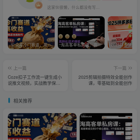
这家伙很懒，什么都没有写...
公众号冷门赛道，用AI做情感漫画，7天开通流量主，操作简单，小白可玩
淘高客单私房课：高客单成交的3个核心基础，1个实操法宝
上一篇
下一篇
Coze扣子工作流一键生成小
2025剪辑拍摄特效全能创作
说推文视频，实战教学保姆
课，零基础到全能创作
级教程
相关推荐