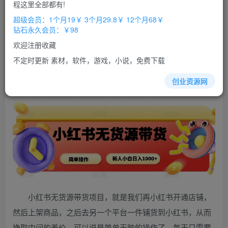
免费
免费
程这里全部都有!
超级会员
钻石会员
超级会员：1个月19￥ 3个月29.8￥ 12个月68￥
立即购买
钻石永久会员：￥98
您当前未登录！建议登陆后购买，办理会员包月更省钱，可保存购
欢迎注册收藏
买订单
不定时更新 素材，软件，游戏，小说，免费下载
小红书
无
货源
带货
项目，简单无脑，新人小白日入多张
创业资源网
小红书无货源带货项目，就是我们再小红书开通店铺，
然后上架商品，之后去另一个平台一件铺货到小红书，从而
挣取中间的差价，可以说是简单无脑的操作了，每天只需要