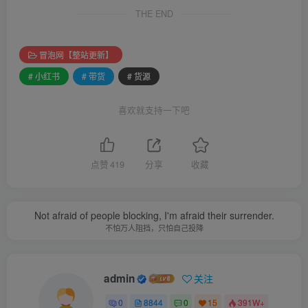
THE END
冒泡网【整站更新】
# 小红书
# 带货
# 货源
喜欢就支持一下吧
点赞
419
分享
收藏
Not afraid of people blocking, I'm afraid their surrender.
不怕万人阻挡，只怕自己投降
admin
关注
0
8844
0
15
391W+