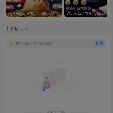
公众号冷门赛道，用AI做情感漫画，7天开通流量主，操作简单，小白可玩
淘
评论
抢沙发
欢迎您留下宝贵的见解！
提交
暂无评论内容