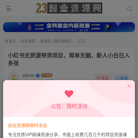
首页
创业课程
冒泡网【整站更新】
正文
小红书无货源带货项目，简单无脑，新人小白日入
多张
admin
关注
私信
9月29日 22:14更新
0
603
419
付费资源
公告：限时活动
小红书无货源带货项目，简单无脑，新人小白日入多张
此内容为付费资源，请付费后查看
9.9
创业资源网限时活动
积分
专注优质VIP网课资源分享，市面上收费几百几千的项目资源课