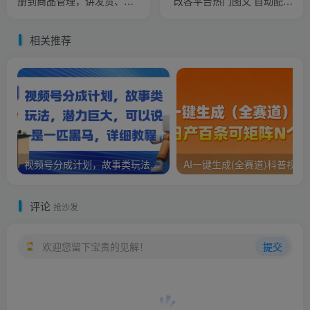
册到商品管理，讲发货、成
改各平台热门图文 自动配图
本，还有防退款设置等实用
排版，秒过原创！矩阵搞月
要点
入2W+
相关推荐
视频号分成计划，故事类玩法，潜力巨大，可以说是一匹黑马，详细教程
AI一键生成(全赛道)科普视频
评论
抢沙发
欢迎您留下宝贵的见解！
提交