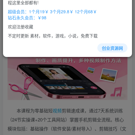
免费
免费
程这里全部都有!
超级会员
钻石会员
超级会员：1个月19￥ 3个月29.8￥ 12个月68￥
立即购买
钻石永久会员：￥98
您当前未登录！建议登陆后购买，办理会员包月更省钱，可保存购
欢迎注册收藏
买订单
不定时更新 素材，软件，游戏，小说，免费下载
创业资源网
本课程为零基础短
视频
剪辑速成课，通过7天系统训练
（24节实操课+20个工具网站）掌握手机剪辑全流程。核心
模块包括：基础操作（软件安装/素材导入）、剪辑技巧（文