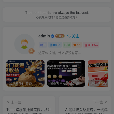
The best hearts are always the bravest.
心灵最高尚的人也总是最勇敢的人
admin
关注
0
8835
0
15
391W+
这家伙很懒，什么都没有写...
公众号冷门赛道，用AI做情感漫画，7天开通流量主，操作简单，小白可玩
淘高客单私房课：高客单成交的3个核心基础，1个实操法宝
上一篇
下一篇
Temu跨境半托管实操，从注
AI黑科技头条搬砖，一键爆