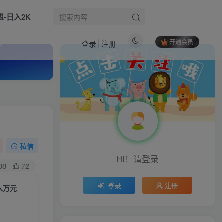
盟-日入2K
开通会员
登录
注册
热门文章
飞书多维表格高效应用课：从入门到精通，界面操作，自动化，多行业实战案例
1
AI代写微课，一单7张，绿色蓝海，永不失业项目，提供接单渠道！
2
（17454期）AI+短视频颠覆式实操课：掌握AI图片复刻、人物定制、视频编辑技巧，跑通变现月利润2万+
3
私信
HI！请登录
比特浏览器挂IP教程，实现IP分离，减少风控
4
38
72
AI办公实战课，AI助力工作学习效率提升N倍
5
登录
注册
入万元
TikTok跨境电商基础课，专为想深耕跨境赛道的粉丝打造，解决抖音外站教学限制痛点
6