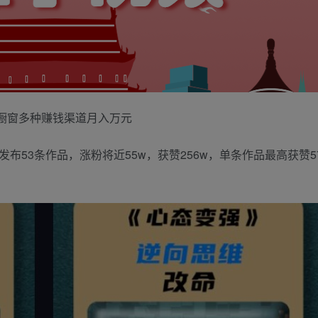
+橱窗多种赚钱渠道月入万元
布53条作品，涨粉将近55w，获赞256w，单条作品最高获赞57