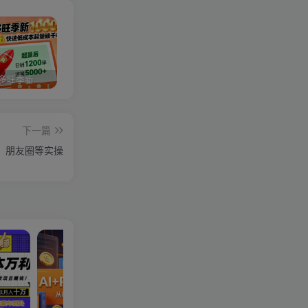
2025拼多多旺季新老店铺——快速低成本起量破千单
视频号分成计划，故事类玩法，潜力巨大，可以说是一匹黑马，详细教程
27个作品10w粉丝，AI+书单新玩法，单日收益4张+
下一篇
、朋友圈等实操