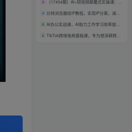
（17454期）AI+短视频颠覆式实操课：掌握AI图片复刻、人物定制、视频编辑技巧，跑通变现月利润2万+
3
比特浏览器挂IP教程，实现IP分离，减少风控
4
AI办公实战课，AI助力工作学习效率提升N倍
5
TikTok跨境电商基础课，专为想深耕跨境赛道的粉丝打造，解决抖音外站教学限制痛点
6