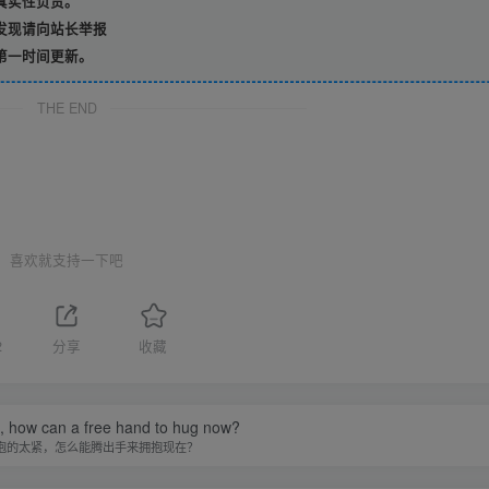
真实性负责。
发现请向站长举报
第一时间更新。
THE END
喜欢就支持一下吧
2
分享
收藏
ht, how can a free hand to hug now?
抱的太紧，怎么能腾出手来拥抱现在？