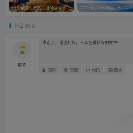
公众号冷门赛道，用AI做情感漫画，7天开通流量主，操作简单，小白可玩
27个作品
评论
抢沙发
昵称
昵称
表情
代码
图片