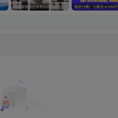
10w粉丝，AI+书单新玩法，单日收益4张+
AI服装穿搭白背景look图SOP教程，不用会画画，提几句具体要求，AI就能还你一个奇迹