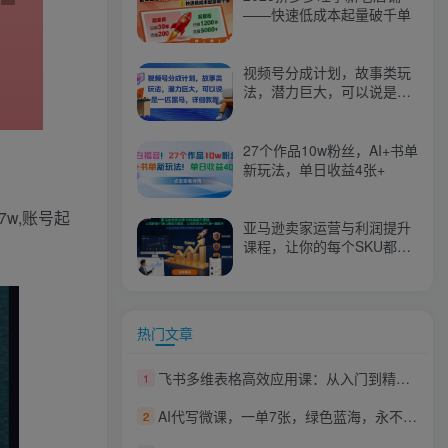
——快速低成本起量破千单
视频号分成计划，故事类玩
法，潜力巨大，可以说是一
匹黑马，详细教程
27个作品10w粉丝，AI+书单
新玩法，单日收益4张+
w,账号起
亚马逊卖家运营与利润提升
课程，让你的每个SKU都成
为爆款，让你的亚马逊利润
一路飙升（更新26年3月）
热门文章
飞书多维表格高效应用课：从入门到精通，界面操作，自动化，多行业实战案例
1
AI代写微课，一单7张，绿色蓝海，永不失业项目，提供接单渠道！
2