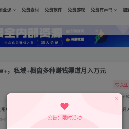
创业课
免费素材
免费软件
免费游戏
免费有声书
加
7w+，私域+橱窗多种赚钱渠道月入万元
关注
0
5
利用AI制作心理学视频，单条作品获赞57w+，私域+橱窗多种赚钱渠道月
公告：限时活动
此内容为付费资源，请付费后查看