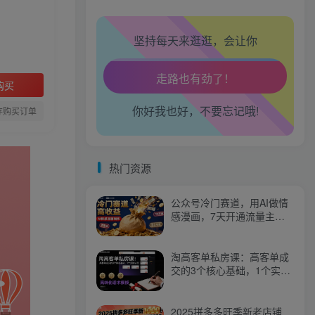
坚持每天来逛逛，会让你
生活也美好了！
购买
心情也舒畅了！
你好我也好，不要忘记哦!
存购买订单
走路也有劲了！
腿也不痛了！
热门资源
腰也不酸了！
公众号冷门赛道，用AI做情
感漫画，7天开通流量主，
操作简单，小白可玩
工作也轻松了！
淘高客单私房课：高客单成
交的3个核心基础，1个实操
法宝
2025拼多多旺季新老店铺