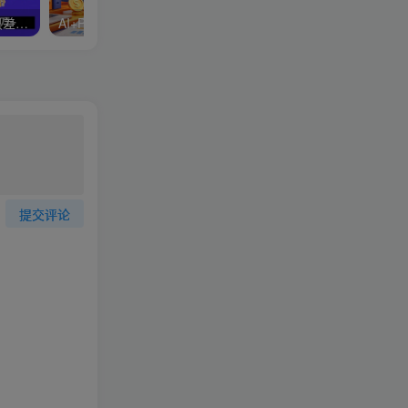
知识付费，你离月入10W只差一个开始！26年给自己一个机会，挖金子不如买铲子【揭秘】
AI+PPT设计变现实战训练营，从0基础到接单变现，让你的才华直接变现
提交评论