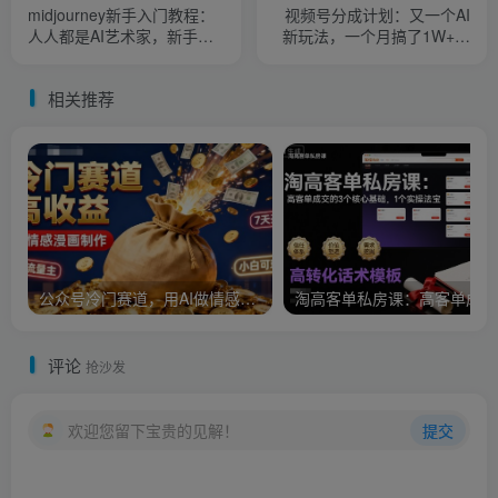
midjourney新手入门教程：
视频号分成计划：又一个AI
人人都是AI艺术家，新手小
新玩法，一个月搞了1W+，
白也能变身艺术大师
纯AI生成，一键发布即可
相关推荐
公众号冷门赛道，用AI做情感漫画，7天开通流量主，操作简单，小白可玩
淘
评论
抢沙发
欢迎您留下宝贵的见解！
提交