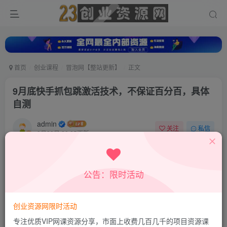
首页
创业课程
冒泡网【整站更新】
正文
9月底快手抓包跳激活技术，不保证百分百，具体
自测
admin
关注
私信
9月28日 20:25更新
0
844
417
付费资源
公告：限时活动
9月底快手抓包跳激活技术，不保证百分百，具体自测
此内容为付费资源，请付费后查看
9.9
创业资源网限时活动
积分
专注优质VIP网课资源分享，市面上收费几百几千的项目资源课