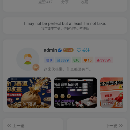
点赞
417
分享
收藏
I may not be perfect but at least I’m not fake.
我可能不完美，但是我至少不虚伪
admin
关注
0
8879
0
15
393W+
这家伙很懒，什么都没有写...
公众号冷门赛道，用AI做情感漫画，7天开通流量主，操作简单，小白可玩
淘高客单私房课：高客单成交的3个核心基础，1个实操法宝
上一篇
下一篇