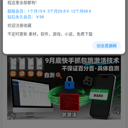
免费
免费
程这里全部都有!
超级会员
钻石会员
超级会员：1个月19￥ 3个月29.8￥ 12个月68￥
立即购买
钻石永久会员：￥98
您当前未登录！建议登陆后购买，办理会员包月更省钱，可保存购
欢迎注册收藏
买订单
不定时更新 素材，软件，游戏，小说，免费下载
9月底
快手
抓包
跳激活技术，不保证百分百，具体
自测
创业资源网