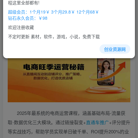
免费
免费
程这里全部都有!
超级会员
钻石会员
超级会员：1个月19￥ 3个月29.8￥ 12个月68￥
立即购买
钻石永久会员：￥98
您当前未登录！建议登陆后购买，办理会员包月更省钱，可保存购
欢迎注册收藏
买订单
不定时更新 素材，软件，游戏，小说，免费下载
创业资源网
2025年最系统的电商运营课程，涵盖基础布局-流量获
取-数据优化三大模块。通过链接裂变+
直通车
推广
+评分提升
等实战技巧，帮助学员实现单日破千单、ROI提升200%的业