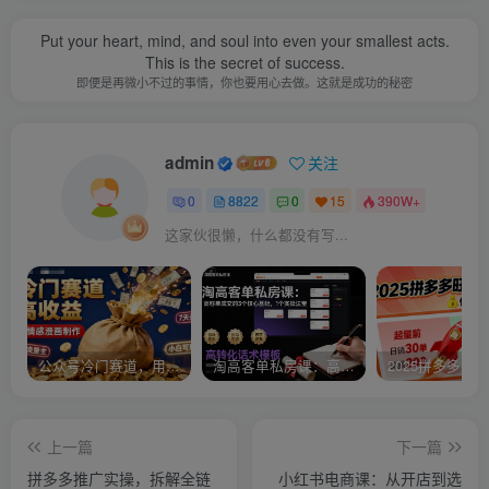
Put your heart, mind, and soul into even your smallest acts.
This is the secret of success.
即便是再微小不过的事情，你也要用心去做。这就是成功的秘密
admin
关注
0
8822
0
15
390W+
这家伙很懒，什么都没有写...
公众号冷门赛道，用AI做情感漫画，7天开通流量主，操作简单，小白可玩
淘高客单私房课：高客单成交的3个核心基础，1个实操法宝
上一篇
下一篇
拼多多推广实操，拆解全链
小红书电商课：从开店到选