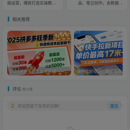
路运营，爆款打造实操教
品、笔记创作，含数据分
学，单店月均盈利5万+
析，爆单分享与新玩法
相关推荐
2025拼多多旺季新老店铺——快速低成本起量破千单
评论
抢沙发
欢迎您留下宝贵的见解！
提交