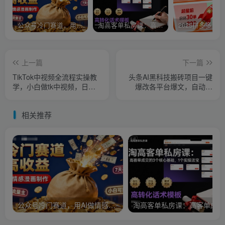
公众号冷门赛道，用AI做情感漫画，7天开通流量主，操作简单，小白可玩
淘高客单私房课：高客单成交的3个核心基础，1个实操法宝
上一篇
下一篇
TikTok中视频全流程实操教
头条AI黑科技搬砖项目一键
学，小白做tk中视频，日入
爆改各平台爆文，自动排
百刀
版，秒过原创矩阵操作，月
入3w+【揭秘】
相关推荐
公众号冷门赛道，用AI做情感漫画，7天开通流量主，操作简单，小白可玩
淘