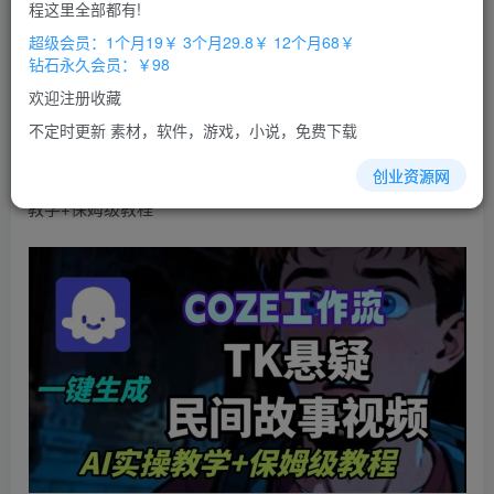
免费
免费
程这里全部都有!
超级会员
钻石会员
超级会员：1个月19￥ 3个月29.8￥ 12个月68￥
立即购买
钻石永久会员：￥98
您当前未登录！建议登陆后购买，办理会员包月更省钱，可保存购
欢迎注册收藏
买订单
不定时更新 素材，软件，游戏，小说，免费下载
Coze扣子工作流一键生成TK悬疑民间故事视频，AI实操
创业资源网
教学+保姆级教程