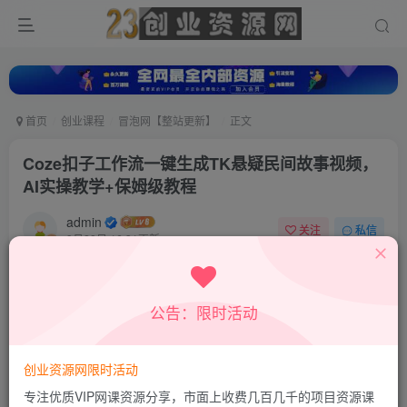
首页
创业课程
冒泡网【整站更新】
正文
Coze扣子工作流一键生成TK悬疑民间故事视频，
AI实操教学+保姆级教程
admin
关注
私信
9月28日 16:31更新
0
476
54
付费资源
公告：限时活动
Coze扣子工作流一键生成TK悬疑民间故事视频，AI实操教学+保姆级教程
此内容为付费资源，请付费后查看
9.9
创业资源网限时活动
积分
专注优质VIP网课资源分享，市面上收费几百几千的项目资源课