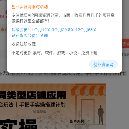
创业资源网限时活动
9.9
专注优质VIP网课资源分享，市面上收费几百几千的项目资
积分
源课程这里全部都有!
免费
免费
超级会员
钻石会员
超级会员：1个月19￥ 3个月29.8￥ 12个月68￥
钻石永久会员：￥98
立即
欢迎注册收藏
不定时更新 素材，软件，游戏，小说，免费下载
您当前未登录！建议登陆后购买，办理会员包月更省钱，可保
创业资源网
】教你无界针对不同类型店铺的组合玩法应用，手把手实操搭建计划