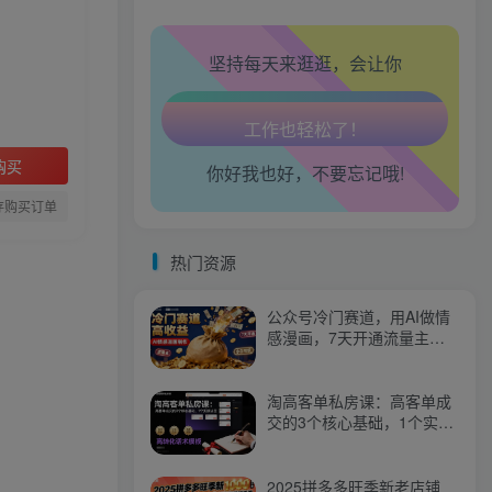
走路也有劲了！
坚持每天来逛逛，会让你
腿也不痛了！
腰也不酸了！
购买
你好我也好，不要忘记哦!
工作也轻松了！
存购买订单
热门资源
公众号冷门赛道，用AI做情
感漫画，7天开通流量主，
操作简单，小白可玩
淘高客单私房课：高客单成
交的3个核心基础，1个实操
法宝
2025拼多多旺季新老店铺