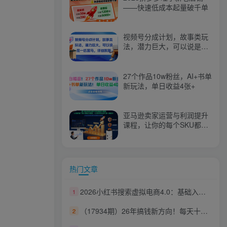
——快速低成本起量破千单
视频号分成计划，故事类玩
法，潜力巨大，可以说是一
匹黑马，详细教程
27个作品10w粉丝，AI+书单
新玩法，单日收益4张+
亚马逊卖家运营与利润提升
课程，让你的每个SKU都成
为爆款，让你的亚马逊利润
一路飙升（更新26年3月）
热门文章
2026小红书搜索虚拟电商4.0：基础入门、进阶实操，选品投流，自动运营教学
1
（17934期）26年搞钱新方向！每天十几分钟手机操作，稳定日入500+，长期可做
2