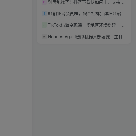
别再乱找了！抖音下载快如闪电，支持批量下载用户作品收藏列表和点赞列表，开源免费Better-douyin-R
3
91创业网会员群，掘金社群；详细介绍，点此加入
4
TikTok出海变现课：多地区环境搭建、壁纸、AI 手办项目、剪映全功能教学
5
Hermes-Agent智能机器人部署课：工具完整安装流程，DeepSeek与飞书机器人对接教学
6