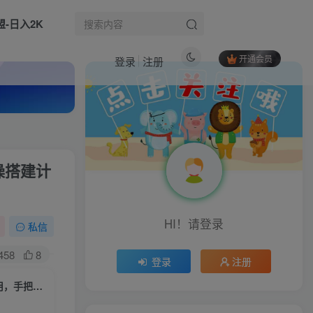
盟-日入2K
开通会员
登录
注册
热门文章
2026小红书搜索虚拟电商4.0：基础入门、进阶实操，选品投流，自动运营教学
1
操搭建计
（17934期）26年搞钱新方向！每天十几分钟手机操作，稳定日入500+，长期可做
2
别再乱找了！抖音下载快如闪电，支持批量下载用户作品收藏列表和点赞列表，开源免费Better-douyin-R
3
HI！请登录
91创业网会员群，掘金社群；详细介绍，点此加入
私信
4
TikTok出海变现课：多地区环境搭建、壁纸、AI 手办项目、剪映全功能教学
5
458
8
生活也美好了！
登录
注册
Hermes-Agent智能机器人部署课：工具完整安装流程，DeepSeek与飞书机器人对接教学
6
无界矩阵之不同类型店铺应用，教你无界针对不同类型店铺的组合玩法应用，手把手实操搭建计划
心情也舒畅了！