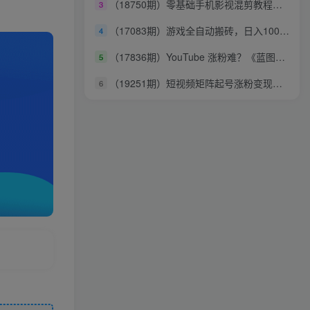
（18750期）零基础手机影视混剪教程，素材选材到卡点调色全拆解，小白跟着实操轻松制作爆款混剪短片
3
（17083期）游戏全自动搬砖，日入1000+，长期绿色稳定的项目！
4
（17836期）YouTube 涨粉难？《蓝图涨粉学院》：4 年赚 460 万的大佬教策略，从0到百万有路径！
5
（19251期）短视频矩阵起号涨粉变现训练营｜多类目剪辑·矩阵起号·账号出售，零基础无露脸稳涨粉落地变现全课
6