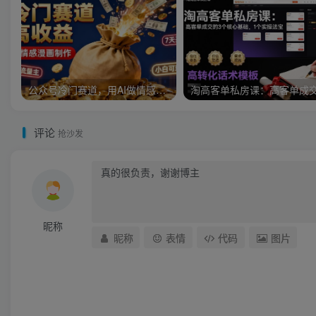
公众号冷门赛道，用AI做情感漫画，7天开通流量主，操作简单，小白可玩
评论
抢沙发
昵称
昵称
表情
代码
图片