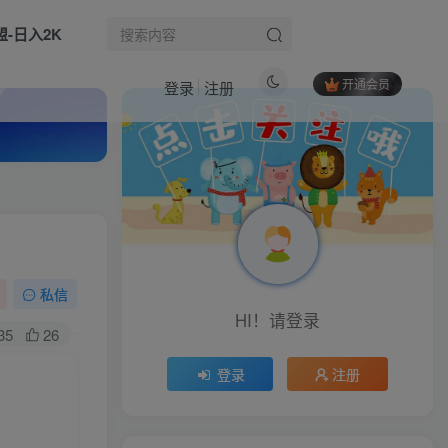
盟-日入2K
开通会员
登录
注册
热门文章
（18167期）小云雀Agent全流程实测：Seedance 2.0加持，从注册到成片拆解，揭秘AI短剧一键成片真相
1
引流系列课13：手把手教你搭建一个属于自己的网站
2
（18750期）零基础手机影视混剪教程，素材选材到卡点调色全拆解，小白跟着实操轻松制作爆款混剪短片
3
私信
HI！请登录
（17083期）游戏全自动搬砖，日入1000+，长期绿色稳定的项目！
4
35
26
（17836期）YouTube 涨粉难？《蓝图涨粉学院》：4 年赚 460 万的大佬教策略，从0到百万有路径！
5
登录
注册
（19251期）短视频矩阵起号涨粉变现训练营｜多类目剪辑·矩阵起号·账号出售，零基础无露脸稳涨粉落地变现全课
6