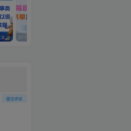
视频号分成计划，故事类玩法，潜力巨大，可以说是一匹黑马，详细教程
27个作品10w粉丝，AI+书单新玩法，单日收益4张+
提交评论