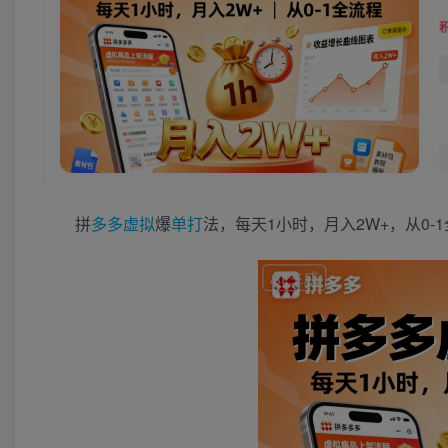
拼
多多
虚拟
爆
单打
法，每天1小时，月入2W+，从0-