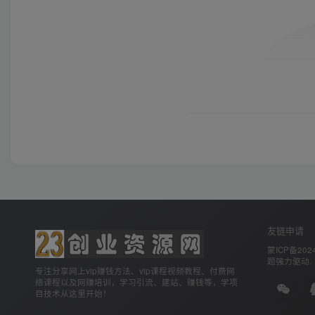
友链申请
蒙ICP备2024
题
强力驱动.
专注分享网上vip赚钱方法、vip课程视频教程、付费网
络课程以及网赚培训，学习引流、建站、赚钱等，学项
目技术从这里开始！