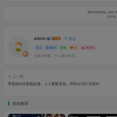
Sometimes, you h
有时候
admin
关注
0
8864
0
15
392W+
这家伙很懒，什么都没有写...
上一篇
零基础AI全能精品课，人人都能学会，带你从0到1玩转AI
相关推荐