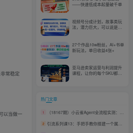
——快速低成本起量破千单
视频号分成计划，故事类玩
法，潜力巨大，可以说是一
匹黑马，详细教程
27个作品10w粉丝，AI+书单
新玩法，单日收益4张+
亚马逊卖家运营与利润提升
是非常稳定
课程，让你的每个SKU都成
为爆款，让你的亚马逊利润
一路飙升（更新26年3月）
热门文章
（18167期）小云雀Agent全流程实测：Seedance 2.0加持，从注册到成片拆解，揭秘AI短剧一键成片真相
1
可以当做一
引流系列课13：手把手教你搭建一个属于自己的网站
2