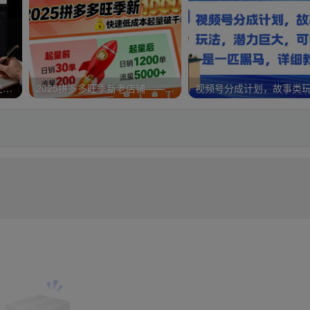
淘高客单私房课：高客单成交的3个核心基础，1个实操法宝
2025拼多多旺季新老店铺——快速低成本起量破千单