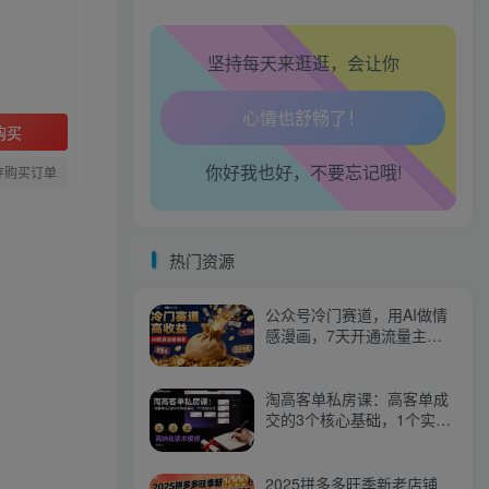
坚持每天来逛逛，会让你
生活也美好了！
购买
你好我也好，不要忘记哦!
心情也舒畅了！
存购买订单
走路也有劲了！
热门资源
腿也不痛了！
公众号冷门赛道，用AI做情
腰也不酸了！
感漫画，7天开通流量主，
操作简单，小白可玩
工作也轻松了！
淘高客单私房课：高客单成
交的3个核心基础，1个实操
法宝
2025拼多多旺季新老店铺