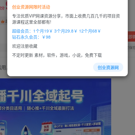
9.9
创业资源网限时活动
积分
专注优质VIP网课资源分享，市面上收费几百几千的项目资
免费
免费
超级会员
钻石会员
源课程这里全部都有!
超级会员：1个月19￥ 3个月29.8￥ 12个月68￥
立即
钻石永久会员：￥98
欢迎注册收藏
您当前未登录！建议登陆后购买，办理会员包月更省钱，可保
不定时更新 素材，软件，游戏，小说，免费下载
适用，
随心
推以及千川全域最新打法
创业资源网