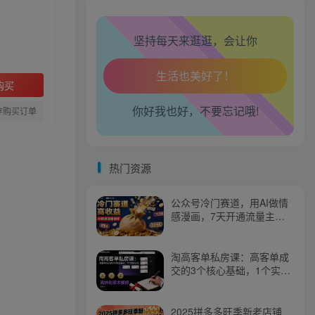
腿也不痛了！
坚持每天来逛逛，会让你
腰也不酸了！
工作也轻松了！
购买
你好我也好，不要忘记哦!
存购买订单
热门资源
公众号冷门赛道，用AI做情
感漫画，7天开通流量主，
操作简单，小白可玩
淘高客单私房课：高客单成
交的3个核心基础，1个实操
法宝
2025拼多多旺季新老店铺