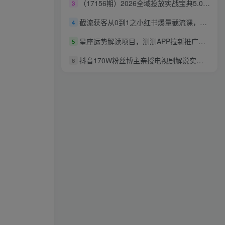
（17156期）2026全域投放实战宝典5.0：从精准起号到稳定放量的全流程高阶打法拆解！
3
截流获客从0到1之小红书爆量截流课，每天稳定加100+精准粉，适用于各行业
4
星座运势解读项目，测测APP拉新推广，一单9米，市场空白，用户体量大，新手也能快速上手，轻松变现
5
抖音170W粉丝博主亲授电视剧解说实战课，从零定位选剧写文案剪辑成片，轻松解锁伙伴计划+精选独家收益
6