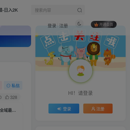
盟-日入2K
开通会员
登录
注册
热门文章
AI短视频创富学习，手把手教会你制作AI短视频
1
拆解外面收费1980的分成计划猫咪vlog玩法，三天佣金8541（仅供参考）
2
（17156期）2026全域投放实战宝典5.0：从精准起号到稳定放量的全流程高阶打法拆解！
3
私信
生活也美好了！
HI！请登录
截流获客从0到1之小红书爆量截流课，每天稳定加100+精准粉，适用于各行业
4
0
328
心情也舒畅了！
星座运势解读项目，测测APP拉新推广，一单9米，市场空白，用户体量大，新手也能快速上手，轻松变现
5
登录
注册
抖音直播千川全域起号，9月全新玩法，大部分类目适用，随心推以及千川全域最新打法
抖音170W粉丝博主亲授电视剧解说实战课，从零定位选剧写文案剪辑成片，轻松解锁伙伴计划+精选独家收益
6
走路也有劲了！