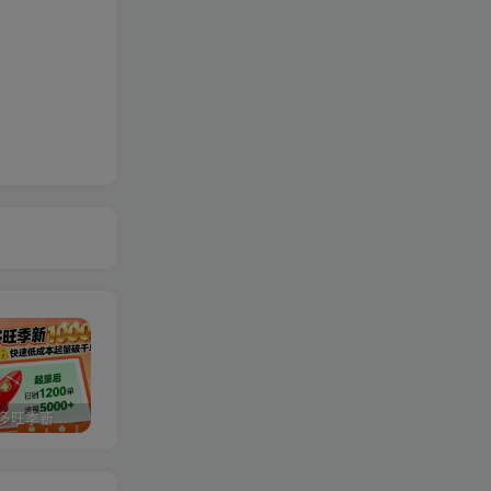
2025拼多多旺季新老店铺——快速低成本起量破千单
视频号分成计划，故事类玩法，潜力巨大，可以说是一匹黑马，详细教程
27个作品10w粉丝，AI+书单新玩法，单日收益4张+