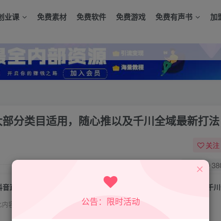
创业课
免费素材
免费软件
免费游戏
免费有声书
加
大部分类目适用，随心推以及千川全域最新打法
关注
0
38
公告：限时活动
此内容为付费资源，请付费后查看