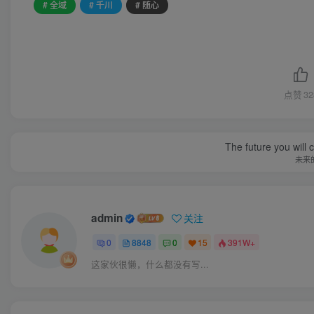
# 全域
# 千川
# 随心
点赞
32
The future you will 
未来
admin
关注
0
8848
0
15
391W+
这家伙很懒，什么都没有写...