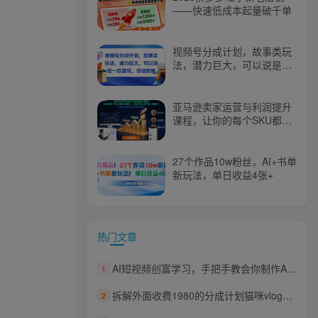
——快速低成本起量破千单
视频号分成计划，故事类玩
法，潜力巨大，可以说是一
匹黑马，详细教程
亚马逊卖家运营与利润提升
课程，让你的每个SKU都成
为爆款，让你的亚马逊利润
一路飙升（更新26年3月）
27个作品10w粉丝，AI+书单
新玩法，单日收益4张+
热门文章
AI短视频创富学习，手把手教会你制作AI短视频
1
拆解外面收费1980的分成计划猫咪vlog玩法，三天佣金8541（仅供参考）
2