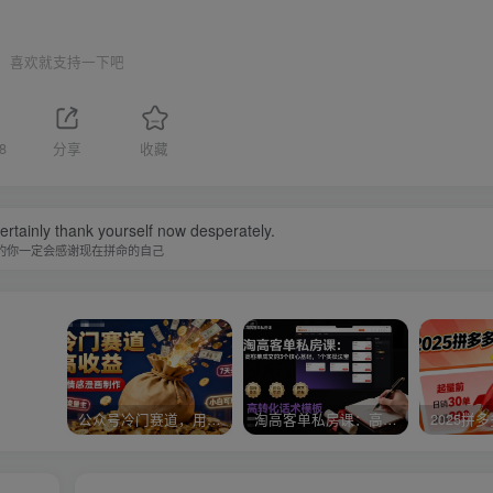
喜欢就支持一下吧
8
分享
收藏
certainly thank yourself now desperately.
的你一定会感谢现在拼命的自己
公众号冷门赛道，用AI做情感漫画，7天开通流量主，操作简单，小白可玩
淘高客单私房课：高客单成交的3个核心基础，1个实操法宝