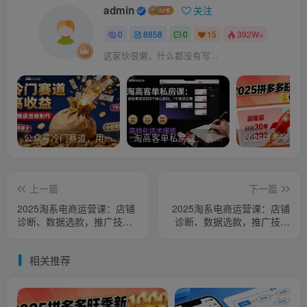
admin
关注
0
8858
0
15
392W+
这家伙很懒，什么都没有写...
公众号冷门赛道，用AI做情感漫画，7天开通流量主，操作简单，小白可玩
淘高客单私房课：高客单成交的3个核心基础，1个实操法宝
上一篇
下一篇
2025淘系电商运营课：店铺
2025淘系电商运营课：店铺
诊断、数据选款，推广技巧
诊断、数据选款，推广技巧
与标准&智能计划实操
与标准&智能计划实操
相关推荐