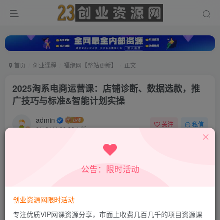
首页
创业课程
福缘网【整站更新】
正文
2025淘系电商运营课：店铺诊断、数据选款，推
广技巧与标准&智能计划实操
admin
关注
私信
9月24日 09:39更新
0
204
92
付费资源
公告：限时活动
2025淘系电商运营课：店铺诊断、数据选款，推广技巧与标准&智能计划实操
此内容为付费资源，请付费后查看
9.9
创业资源网限时活动
积分
专注优质VIP网课资源分享，市面上收费几百几千的项目资源课