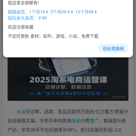
免费
免费
程这里全部都有!
超级会员
钻石会员
超级会员：1个月19￥ 3个月29.8￥ 12个月68￥
立即购买
钻石永久会员：￥98
您当前未登录！建议登陆后购买，办理会员包月更省钱，可保存购
欢迎注册收藏
买订单
不定时更新 素材，软件，游戏，小说，免费下载
创业资源网
从
店铺
诊断、选款、竞品反超到万相台/引力魔方/智能计
划全链路实操，手把手带你跑通
淘系
付费
推广
，直接提升投
产比，学员30天平均月销增长58%，部分店铺月利润+3.2