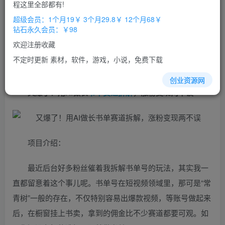
程这里全部都有!
立即购买
超级会员：1个月19￥ 3个月29.8￥ 12个月68￥
钻石永久会员：￥98
您当前未登录！建议登陆后购买，办理会员包月更省钱，可保存购
买订单
欢迎注册收藏
不定时更新 素材，软件，游戏，小说，免费下载
创业资源网
又爆了！用AI做长
书单
赛道
拆解
，涨粉变现两不误
项目介绍：
最近后台好多粉丝催着我拆解书单号的玩法，其实我一
直都留意着这个事儿呢。书单号在短视频领域里，那可是“常
青树”一般的存在，不仅特别容易出爆款视频，等账号做起来
后，在橱窗挂上书卖，拿到的佣金比不少赛道都要可观。如