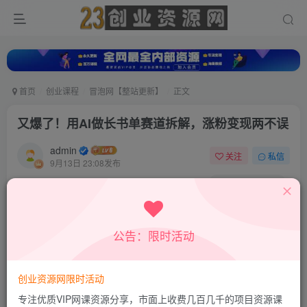
首页
创业课程
冒泡网【整站更新】
正文
又爆了！用AI做长书单赛道拆解，涨粉变现两不误
admin
关注
私信
9月13日 23:08发布
0
12
0
付费资源
又爆了！用AI做长书单赛道拆解，涨粉变现两不误
公告：限时活动
此内容为付费资源，请付费后查看
9.8
19.8
积分
积分
创业资源网限时活动
免费
免费
超级会员
钻石会员
专注优质VIP网课资源分享，市面上收费几百几千的项目资源课