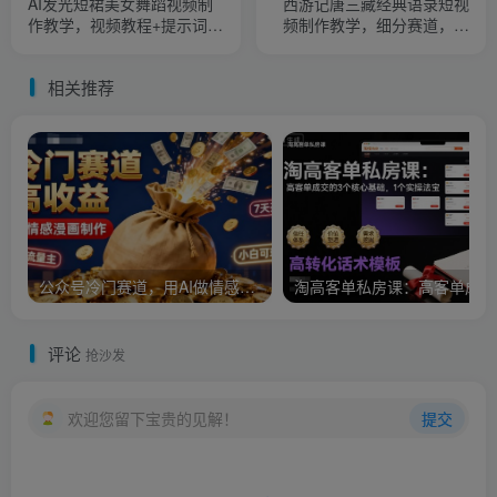
AI发光短裙美女舞蹈视频制
西游记唐三藏经典语录短视
作教学，视频教程+提示词
频制作教学，细分赛道，可
(含绘图词、动作词)
做伙伴计划
相关推荐
公众号冷门赛道，用AI做情感漫画，7天开通流量主，操作简单，小白可玩
淘
评论
抢沙发
欢迎您留下宝贵的见解！
提交