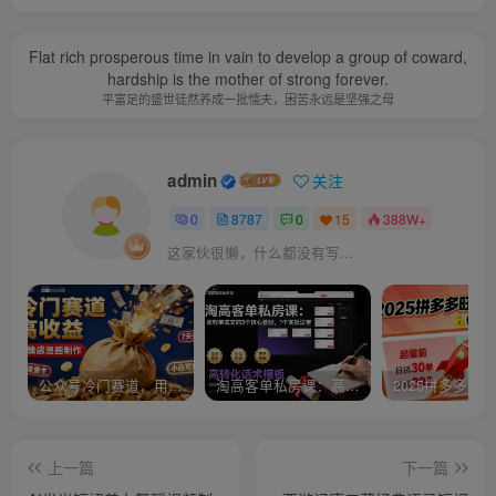
Flat rich prosperous time in vain to develop a group of coward,
hardship is the mother of strong forever.
平富足的盛世徒然养成一批懦夫，困苦永远是坚强之母
admin
关注
0
8787
0
15
388W+
这家伙很懒，什么都没有写...
公众号冷门赛道，用AI做情感漫画，7天开通流量主，操作简单，小白可玩
淘高客单私房课：高客单成交的3个核心基础，1个实操法宝
上一篇
下一篇