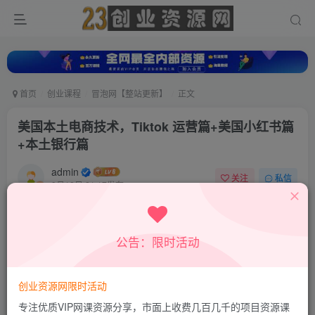
首页
创业课程
冒泡网【整站更新】
正文
美国本土电商技术，Tiktok 运营篇+美国小红书篇
+本土银行篇
admin
关注
私信
9月12日 21:17发布
0
10
0
付费资源
公告：限时活动
美国本土电商技术，Tiktok 运营篇+美国小红书篇+本土银行篇
此内容为付费资源，请付费后查看
9.8
创业资源网限时活动
19.8
积分
积分
专注优质VIP网课资源分享，市面上收费几百几千的项目资源课