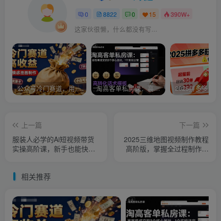
0
8822
0
15
390W+
这家伙很懒，什么都没有写...
公众号冷门赛道，用AI做情感漫画，7天开通流量主，操作简单，小白可玩
淘高客单私房课：高客单成交的3个核心基础，1个实操法宝
上一篇
下一篇
服装人必学的Ai短视频带货
2025三维地图视频制作教程
实操高阶课，新手也能快速
高阶版，掌握全过程制作方
上手，轻松打造带货爆款
法
相关推荐