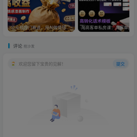
公众号冷门赛道，用AI做情感漫画，7天开通流量主，操作简单，小白可玩
淘
评论
抢沙发
欢迎您留下宝贵的见解！
提交