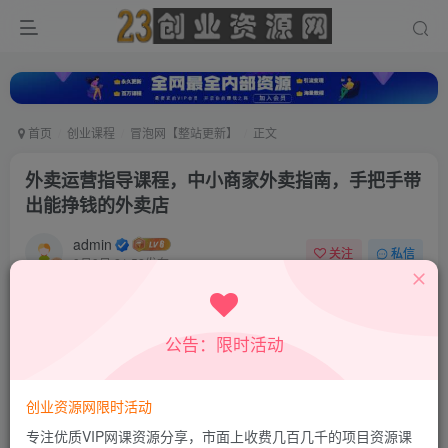
首页
创业课程
冒泡网【整站更新】
正文
外卖运营指导课程，中小商家外卖指南，手把手带
出能挣钱的外卖店
admin
关注
私信
9月9日 21:52发布
0
9
0
付费资源
公告：限时活动
外卖运营指导课程，中小商家外卖指南，手把手带出能挣钱的外卖店
此内容为付费资源，请付费后查看
9.8
创业资源网限时活动
19.8
积分
积分
专注优质VIP网课资源分享，市面上收费几百几千的项目资源课