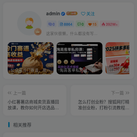
admin
关注
0
8864
0
15
392W+
这家伙很懒，什么都没有写...
公众号冷门赛道，用AI做情感漫画，7天开通流量主，操作简单，小白可玩
淘高客单私房课：高客单成交的3个核心基础，1个实操法宝
上一篇
下一篇
小红薯薯店商城卖货直播回
怎么打创业粉？搜狐网打精
放课，教你如何开店选品、
准创业粉，打粉引流教程，
如何系统引流，实现快速卖
单人日引500+精准创业粉
货变现
相关推荐