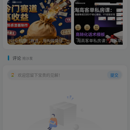
公众号冷门赛道，用AI做情感漫画，7天开通流量主，操作简单，小白可玩
淘
评论
抢沙发
欢迎您留下宝贵的见解！
提交