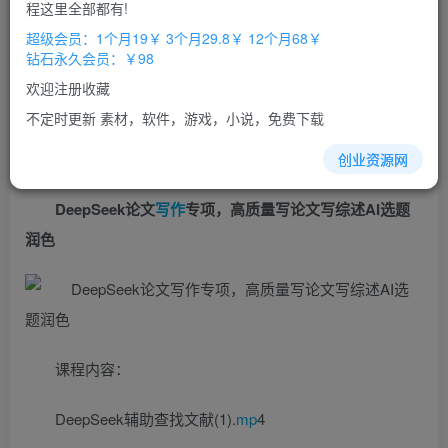
免费
免费
程这里全部都有!
超级会员
钻石会员
超级会员：1个月19￥ 3个月29.8￥ 12个月68￥
立即购买
钻石永久会员：￥98
您当前未登录！建议登陆后购买，办理会员包月更省钱，可保存购
欢迎注册收藏
买订单
不定时更新 素材，软件，游戏，小说，免费下载
创业资源网
DeepSeek论文
写作
专项，高质量写论文写综述AI选题
润色
课程内容：
DeepSeek辅助查找文献(1).
mp
4