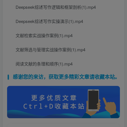
Deepseek综述写作逻辑和框架剖析(1).mp4
Deepseek综述写作实操演示(1).mp4
文献检索实战操作案例(1).mp4
文献筛选与管理实战操作案例(1).mp4
阅读文献的条理和顺序(1).mp4
感谢您的来访，获取更多精彩文章请收藏本站。