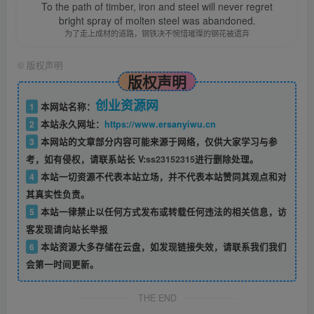
To the path of timber, iron and steel will never regret
bright spray of molten steel was abandoned.
为了走上成材的道路，钢铁决不惋惜璀璨的钢花被遗弃
©
版权声明
版权声明
创业资源网
1
本网站名称：
2
本站永久网址：
https://www.ersanyiwu.cn
3
本网站的文章部分内容可能来源于网络，仅供大家学习与参
考，如有侵权，请联系站长 V:
ss23152315
进行删除处理。
4
本站一切资源不代表本站立场，并不代表本站赞同其观点和对
其真实性负责。
5
本站一律禁止以任何方式发布或转载任何违法的相关信息，访
客发现请向站长举报
6
本站资源大多存储在云盘，如发现链接失效，请联系我们我们
会第一时间更新。
THE END