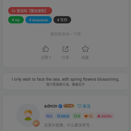
冒泡网【整站更新】
# mp
# deepseek
# 写作
喜欢就支持一下吧
点赞
0
分享
收藏
I only wish to face the sea, with spring flowers blossoming.
我只愿面朝大海，春暖花开
admin
关注
0
8858
0
15
392W+
这家伙很懒，什么都没有写...