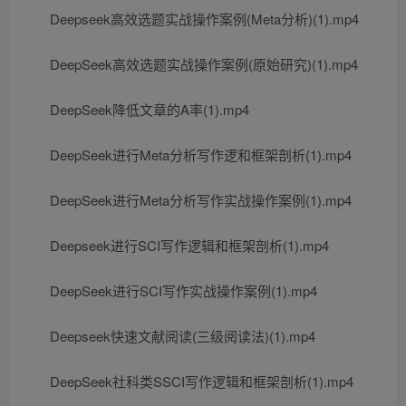
Deepseek高效选题实战操作案例(Meta分析)(1).mp4
DeepSeek高效选题实战操作案例(原始研究)(1).mp4
DeepSeek降低文章的A率(1).mp4
DeepSeek进行Meta分析写作逻和框架剖析(1).mp4
DeepSeek进行Meta分析写作实战操作案例(1).mp4
Deepseek进行SCI写作逻辑和框架剖析(1).mp4
DeepSeek进行SCI写作实战操作案例(1).mp4
Deepseek快速文献阅读(三级阅读法)(1).mp4
DeepSeek社科类SSCI写作逻辑和框架剖析(1).mp4