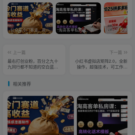
公众号冷门赛道，用AI做情感漫画，7天开通流量主，操作简单，小白可玩
淘高客单私房课：高客单成交的3个核心基础，1个实操法宝
上一篇
下一篇
最右打创业粉，百分之九十
小红书虚拟店矩阵2.0，全新
九同行都不知道的空白蓝
操作，超强技术，可工作室
海，单人日引500+精准流量
放大
相关推荐