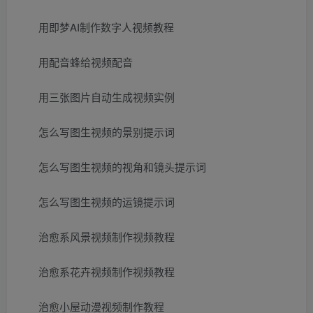
用即梦AI制作数字人视频教程
用配音蜂给视频配音
用三张图片自动生成视频实例
怎么写图生视频的景别提示词
怎么写图生视频的视角和镜头提示词
怎么写图生视频的运镜提示词
治愈系风景视频制作视频教程
治愈系花卉视频制作视频教程
治愈小屋动漫视频制作教程