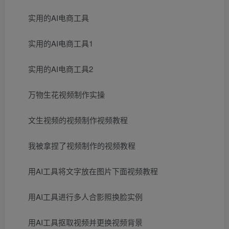
实用的AI电商工具
实用的AI电商工具1
实用的AI电商工具2
万物生花视频制作实操
文生视频的视频制作视频教程
我被拿捏了视频制作的视频教程
用AI工具将文字放在图片下面视频教程
用AI工具进行多人合影照换脸实例
用AI工具抠取视频并更换视频背景