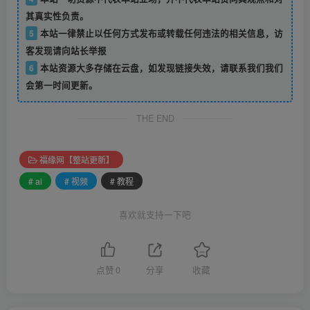
其真实性负责。
5
本站一律禁止以任何方式发布或转载任何违法的相关信息，访
客发现请向站长举报
6
本站资源大多存储在云盘，如发现链接失效，请联系我们我们
会第一时间更新。
THE END
福缘网【整站更新】
# ai
# 视频
# 教程
喜欢就支持一下吧
点赞
0
分享
收藏