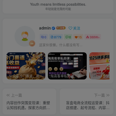
Youth means limitless possibilities.
年轻就是无限的可能
admin
关注
0
8779
0
15
388W+
这家伙很懒，什么都没有写...
公众号冷门赛道，用AI做情感漫画，7天开通流量主，操作简单，小白可玩
淘高客单私房课：高客单成交的3个核心基础，1个实操法宝
上一篇
下一篇
内容创作突围变现课：重塑
盲盒电商全流程运营课：抖
认知找机遇，探索方向抓关
店搭建、起号流程、内容制
键，从吸睛开头到高光结尾
作与直播变现实战指南