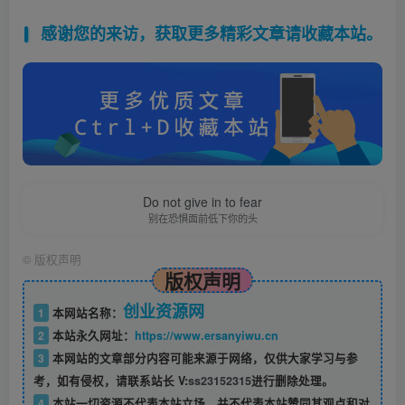
感谢您的来访，获取更多精彩文章请收藏本站。
Do not give in to fear
别在恐惧面前低下你的头
©
版权声明
版权声明
创业资源网
1
本网站名称：
2
本站永久网址：
https://www.ersanyiwu.cn
3
本网站的文章部分内容可能来源于网络，仅供大家学习与参
考，如有侵权，请联系站长 V:
ss23152315
进行删除处理。
4
本站一切资源不代表本站立场，并不代表本站赞同其观点和对