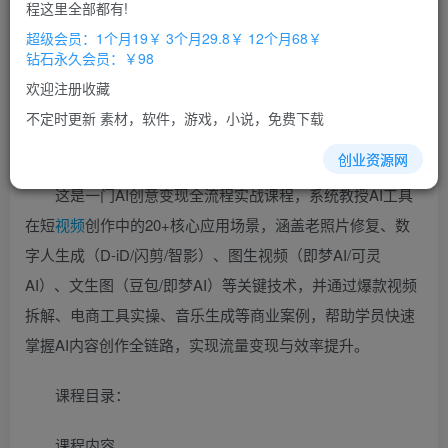
免费
免费
程这里全部都有!
超级会员
钻石会员
超级会员：1个月19￥ 3个月29.8￥ 12个月68￥
立即购买
钻石永久会员：￥98
您当前未登录！建议登陆后购买，办理会员包月更省钱，可保存购
欢迎注册收藏
买订单
不定时更新 素材，软件，游戏，小说，免费下载
创业资源网
这是一门AI创意变现全流程实战课程，系统教授AI工具
在短
视频
创作中的20+核心应用场景，涵盖老照片修复、数
字人生成（D-iD/闪剪/智影）、图生视频（即梦AI/可灵
AI）、文生图（豆包/即梦AI）等关键技术，并通过爆款视频
拆解、电商工具实操、音乐生成等商业案例，帮助学员快速
掌握AI内容创作全链路，实现流量变现与效率提升。
课程目录：
课程内容